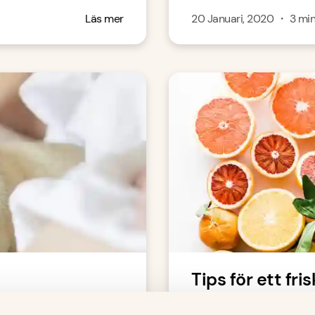
Läs mer
20 Januari, 2020
・
3
mi
Tips för ett fr
 upp bredvid dig i
Trött på att vara fö