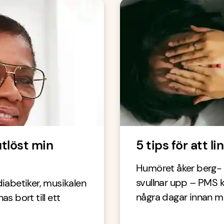
utlöst min
5 tips för att l
Humöret åker berg-
svullnar upp – PMS 
diabetiker, musikalen
några dagar innan men
as bort till ett