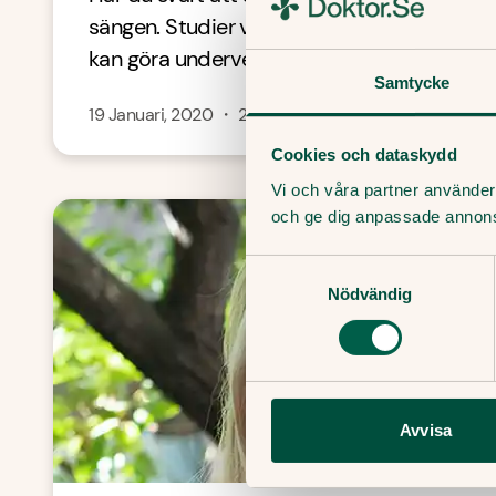
sängen. Studier visar nämligen att denna f
kan göra underverk för sömnen. Om...
Samtycke
19 Januari, 2020
・
2
min
Cookies och dataskydd
Vi och våra partner använder 
och ge dig anpassade annon
Samtyckesval
Nödvändig
Avvisa