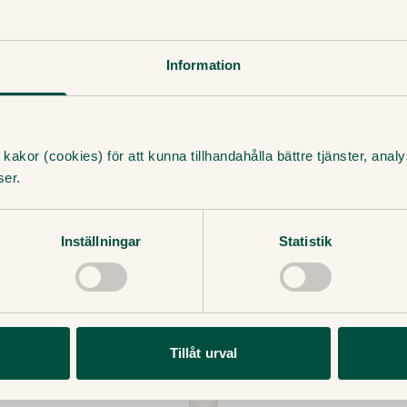
yrbenta bästa vän
du kan stärka immunfö
Information
Läs mer
13 Januari, 2020
・
4
min
kakor (cookies) för att kunna tillhandahålla bättre tjänster, ana
ser.
Inställningar
Statistik
Tillåt urval