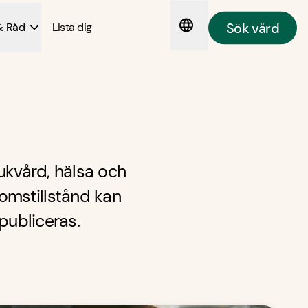
Sök vård
& Råd
Lista dig
ukvård, hälsa och
omstillstånd kan
publiceras.