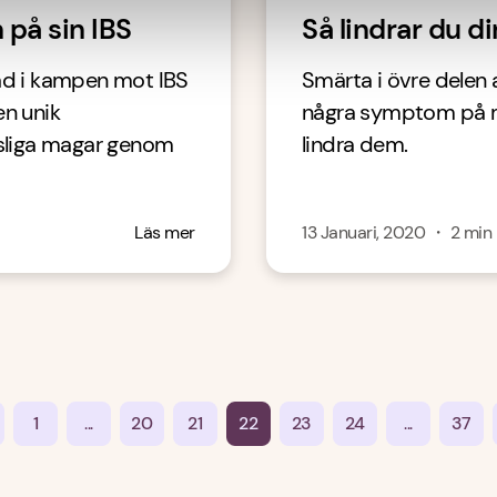
 på sin IBS
Så lindrar du d
mad i kampen mot IBS
Smärta i övre delen
en unik
några symptom på ma
sliga magar genom
lindra dem.
Läs mer
13 Januari, 2020
・
2
min
1
...
20
21
22
23
24
...
37