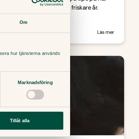
rsvaret och rusta för ett friskare år.
Om
Läs mer
lysera hur tjänsterna används
Marknadsföring
Tillåt alla