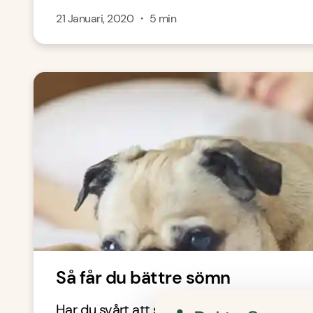
21 Januari, 2020
・
5
min
Så får du bättre sömn
Har du svårt att sova? Låt hunden få krypa