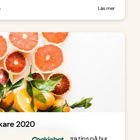
n
Läs mer
iskare 2020
rkyld och hängig? Här är några tips på hur