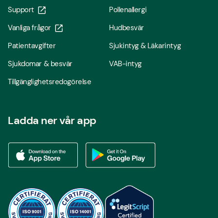
Support
Pollenallergi
Vanliga frågor
Hudbesvär
Patientavgifter
Sjukintyg & Läkarintyg
Sjukdomar & besvär
VAB-intyg
Tillgänglighetsredogörelse
Ladda ner vår app
Ladda ner vår app via App store
Ladda ner vår app via Google Play