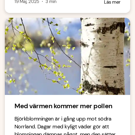
19 Maj, 2025
・
3
min
Läs mer
Med värmen kommer mer pollen
Björkblomningen är i gång upp mot södra
Norrland. Dagar med kyligt väder gör att
blomningen dämpas något, men den sätter