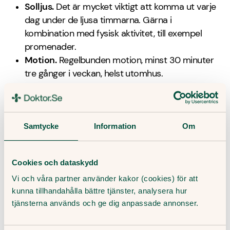
Solljus.
Det är mycket viktigt att komma ut varje
dag under de ljusa timmarna. Gärna i
kombination med fysisk aktivitet, till exempel
promenader.
Motion.
Regelbunden motion, minst 30 minuter
tre gånger i veckan, helst utomhus.
Undvik alkohol.
Alkohol kan förvärra symtomen.
Regelbundna måltider.
Ät regelbundet, och
försök hålla i sunda matvanor.
Sömnrutiner.
Sträva efter att gå och lägga dig
Samtycke
Information
Om
och gå upp vid samma tid varje dag.
Prata med dina närstående.
Berätta om hur du
Cookies och dataskydd
mår och ta emot stöd från din omgivning.
Vi och våra partner använder kakor (cookies) för att
kunna tillhandahålla bättre tjänster, analysera hur
Behandling vid årstidsbunden
tjänsterna används och ge dig anpassade annonser.
depression