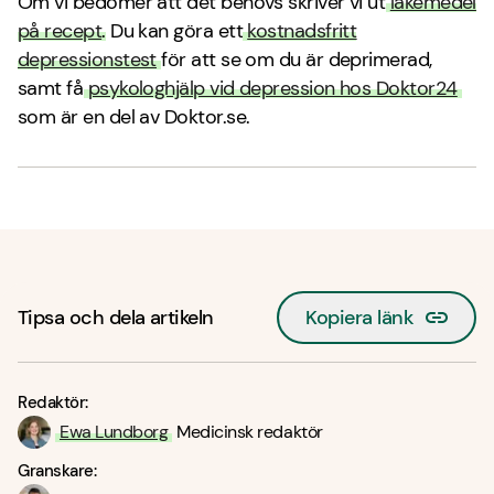
Om vi bedömer att det behövs skriver vi ut
läkemedel
på recept
.
Du kan göra ett
kostnadsfritt
depressionstest
för att se om du är deprimerad,
samt få
psykologhjälp vid depression hos Doktor24
som är en del av Doktor.se.
Tipsa och dela artikeln
Kopiera länk
Redaktör:
Ewa Lundborg
Medicinsk redaktör
Granskare: