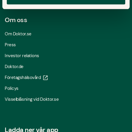
Noltorget 12, 449 42 Nol
Om oss
Om Doktor.se
Press
Investor relations
Doktor.de
Företagshälsovård
Policys
Visselblåsning vid Doktor.se
Ladda ner vår app