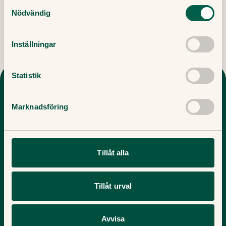
Samtyckesval
Nödvändig
Inställningar
Statistik
Adina Hälsan vårdcentral och
BVC
Marknadsföring
Telefon
Navigera
Tillåt alla
Clinic
031-383 04 20
Home
031-383 04 20
Vårdcentraler
Tillåt urval
Sjukdomar & Besvär
Adress
Vaccination
Avvisa