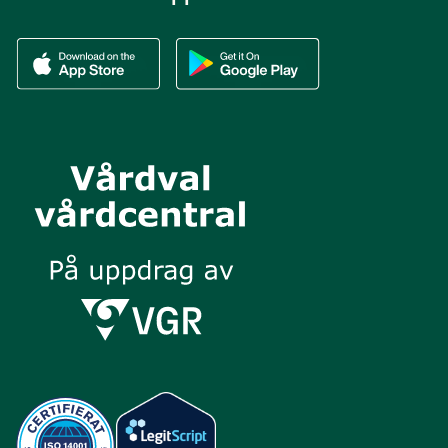
Ladda ner vår app via App store
Ladda ner vår app via Google Play