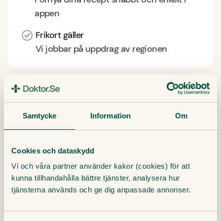
appen
Frikort gäller
Vi jobbar på uppdrag av regionen
Vanliga frågor
Samtycke
Information
Om
Att lista sig – vad innebär det?
Cookies och dataskydd
Vi och våra partner använder kakor (cookies) för att
Kan jag välja helt fritt vilken vårdcentral jag vill
kunna tillhandahålla bättre tjänster, analysera hur
lista mig hos?
tjänsterna används och ge dig anpassade annonser.
Vilken vårdcentral tillhör jag?