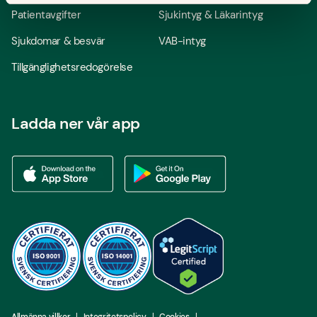
Patientavgifter
Sjukintyg & Läkarintyg
Sjukdomar & besvär
VAB-intyg
Tillgänglighetsredogörelse
Ladda ner vår app
Ladda ner vår app via App store
Ladda ner vår app via Google Play