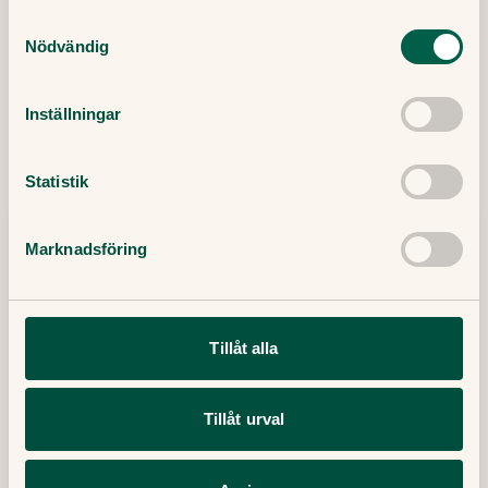
Samtyckesval
Nödvändig
Relaterade artiklar
Inställningar
Statistik
Marknadsföring
Tillåt alla
Tillåt urval