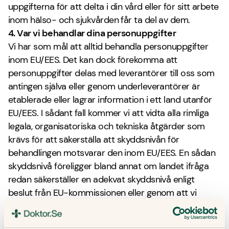
uppgifterna för att delta i din vård eller för sitt arbete
inom hälso- och sjukvården får ta del av dem.
4. Var vi behandlar dina personuppgifter
Vi har som mål att alltid behandla personuppgifter
inom EU/EES. Det kan dock förekomma att
personuppgifter delas med leverantörer till oss som
antingen själva eller genom underleverantörer är
etablerade eller lagrar information i ett land utanför
EU/EES. I sådant fall kommer vi att vidta alla rimliga
legala, organisatoriska och tekniska åtgärder som
krävs för att säkerställa att skyddsnivån för
behandlingen motsvarar den inom EU/EES. En sådan
skyddsnivå föreligger bland annat om landet ifråga
redan säkerställer en adekvat skyddsnivå enligt
beslut från EU-kommissionen eller genom att vi
använder andra lämpliga skyddsåtgärder såsom
standardavtalsklausuler eller godkända