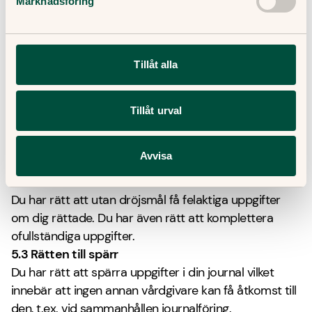
Du har även som huvudregel rätt att ta del av dina
Marknadsföring
journalhandlingar. Om det skulle vara skadligt för dig
att ta del av din journalhandling får den enligt lag inte
lämnas ut. Därför gör den som är ansvarig för
Tillåt alla
journalen, vilket ofta är den ansvarige läkaren, en
prövning av samtliga utlämningar.
Du har även rätt att få information om åtkomsten till
Tillåt urval
dina personuppgifter i din journal, inklusive vilken
direktåtkomst och annan elektronisk åtkomst till din
Avvisa
journal som förekommit.
5.2 Rätten till rättelse
Du har rätt att utan dröjsmål få felaktiga uppgifter
om dig rättade. Du har även rätt att komplettera
ofullständiga uppgifter.
5.3 Rätten till spärr
Du har rätt att spärra uppgifter i din journal vilket
innebär att ingen annan vårdgivare kan få åtkomst till
den, t.ex. vid sammanhållen journalföring.