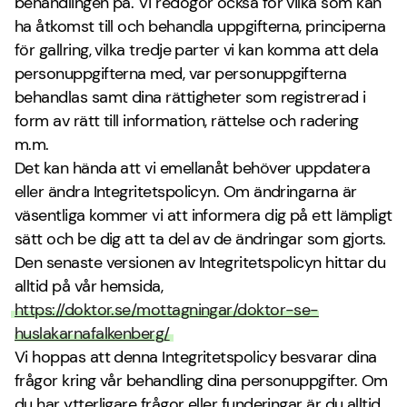
behandlingen på. Vi redogör också för vilka som kan
ha åtkomst till och behandla uppgifterna, principerna
för gallring, vilka tredje parter vi kan komma att dela
personuppgifterna med, var personuppgifterna
behandlas samt dina rättigheter som registrerad i
form av rätt till information, rättelse och radering
m.m.
Det kan hända att vi emellanåt behöver uppdatera
eller ändra Integritetspolicyn. Om ändringarna är
väsentliga kommer vi att informera dig på ett lämpligt
sätt och be dig att ta del av de ändringar som gjorts.
Den senaste versionen av Integritetspolicyn hittar du
alltid på vår hemsida,
https://doktor.se/mottagningar/doktor-se-
huslakarnafalkenberg/
Vi hoppas att denna Integritetspolicy besvarar dina
frågor kring vår behandling dina personuppgifter. Om
du har ytterligare frågor eller funderingar är du alltid