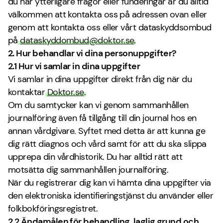
du har ytterligare frågor eller funderingar är du alltid
välkommen att kontakta oss på adressen ovan eller
genom att kontakta oss eller vårt dataskyddsombud
på
dataskyddombud@doktor.se
.
2. Hur behandlar vi dina personuppgifter?
2.1 Hur vi samlar in dina uppgifter
Vi samlar in dina uppgifter direkt från dig när du
kontaktar
Doktor.se
.
Om du samtycker kan vi genom sammanhållen
journalföring även få tillgång till din journal hos en
annan vårdgivare. Syftet med detta är att kunna ge
dig rätt diagnos och vård samt för att du ska slippa
upprepa din vårdhistorik. Du har alltid rätt att
motsätta dig sammanhållen journalföring.
När du registrerar dig kan vi hämta dina uppgifter via
den elektroniska identifieringstjänst du använder eller
folkbokföringsregistret.
2.2 Ändamålen för behandling, laglig grund och