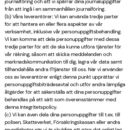
journalföring och att vi spärrar dina journaluppgifter
från att ingå i en sammanhållen journalföring.
(b) Våra leverantörer: Vi kan använda tredje parter
för att hantera en eller flera aspekter av vår
verksamhet, inklusive vår personuppgiftsbehandling.
Vi kan komma att dela personuppgifter med dessa
tredje parter för att de ska kunna utföra tjänster för
vår räkning, såsom att skicka meddelanden och
marknadskommunikation till dig, lagra vår data samt
tillhandahålla andra ITtjänster till oss. När vi använder
oss av leverantörer enligt denna punkt upprättar vi
personuppgiftsbiträdesavtal och utför andra lämpliga
åtgärder för att säkerställa att dina personuppgifter
behandlas på ett sätt som överensstämmer med
denna Integritetspolicy.
(c) Vi kan även dela dina personuppgifter till t.ex. till
polisen, Skatteverket, Försäkringskassan eller andra
myndigheter när vi är skyldiga att göra det enligt lag.