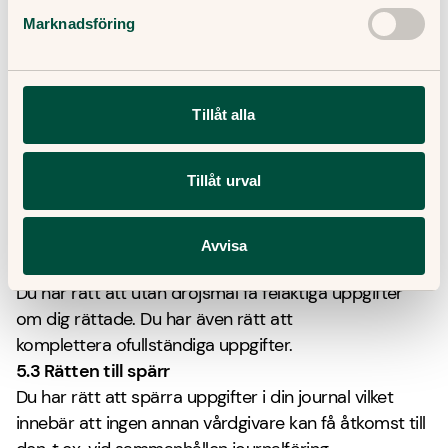
Du har även som huvudregel rätt att ta del av dina
Marknadsföring
journalhandlingar. Om det skulle vara skadligt för dig
att ta del av din journalhandling får den enligt lag inte
lämnas ut. Därför gör den som är ansvarig för
journalen, vilket ofta är den ansvarige läkaren, en
Tillåt alla
prövning av samtliga utlämningar.
Du har även rätt att få information om åtkomsten till
Tillåt urval
dina personuppgifter i din journal, inklusive vilken
direktåtkomst och annan elektronisk åtkomst till din
journal som förekommit.
Avvisa
5.2 Rätten till rättelse
Du har rätt att utan dröjsmål få felaktiga uppgifter
om dig rättade. Du har även rätt att
komplettera ofullständiga uppgifter.
5.3 Rätten till spärr
Du har rätt att spärra uppgifter i din journal vilket
innebär att ingen annan vårdgivare kan få åtkomst till