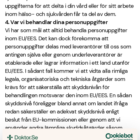
uppgifterna för att delta i din vård eller för sitt arbete
inom hälso- och sjukvården får ta del av dem.
4. Var vi behandlar dina personuppgifter
Vi har som mål att alltid behandla personuppgifter
inom EU/EES. Det kan dock förekomma att
personuppgifter delas med leverantörer till oss som
antingen själva eller genom underleverantörer är
etablerade eller lagrar information i ett land utanför
EU/EES. I sådant fall kommer vi att vidta alla rimliga
legala, organisatoriska och tekniska åtgärder som
krävs för att säkerställa att skyddsnivån för
behandlingen motsvarar den inom EU/EES. En sådan
skyddsnivå föreligger bland annat om landet ifråga
redan säkerställer en adekvat skyddsnivå enligt
beslut från EU-kommissionen eller genom att vi
använder andra lämpliga skyddsåtgärder såsom
standardavtalsklausuler eller godkända