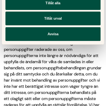
om dig rättade. Du har även rätt att komplettera
Tillåt alla
ofullständiga uppgifter.
5.3 Rätten till spärr
Du har rätt att spärra uppgifter i din journal vilket
Tillåt urval
innebär att ingen annan vårdgivare kan få åtkomst till
den.
Avvisa
5.4 Rätten till radering
Du har rätt att under vissa omständigheter få dina
personuppgifter raderade av oss, om
personuppgifterna inte längre är nödvändiga för att
uppfylla de ändamål för vilka de samlades in eller
behandlats, om personuppgiftebehandlingen grundar
sig på ditt samtycke och du återkallar detta, om du
har invänt mot behandling av personuppgifter och vi
inte har ett berättigat intresse som väger tyngre än
ditt intresse, om personuppgifterna behandlats på
ett olagligt sätt eller om personuppgifterna måste
raderas för att uppfylla en rättslig förpliktelse. Vi har