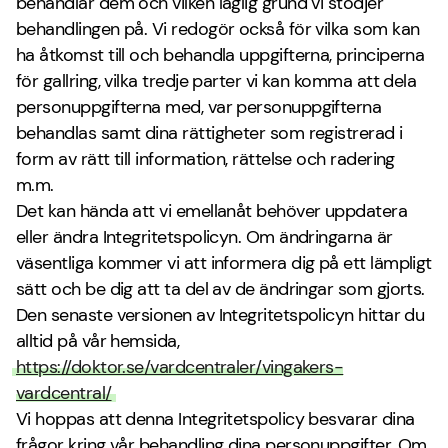
behandlar dem och vilken laglig grund vi stödjer
behandlingen på. Vi redogör också för vilka som kan
ha åtkomst till och behandla uppgifterna, principerna
för gallring, vilka tredje parter vi kan komma att dela
personuppgifterna med, var personuppgifterna
behandlas samt dina rättigheter som registrerad i
form av rätt till information, rättelse och radering
m.m.
Det kan hända att vi emellanåt behöver uppdatera
eller ändra Integritetspolicyn. Om ändringarna är
väsentliga kommer vi att informera dig på ett lämpligt
sätt och be dig att ta del av de ändringar som gjorts.
Den senaste versionen av Integritetspolicyn hittar du
alltid på vår hemsida,
https://doktor.se/vardcentraler/vingakers-
vardcentral/
Vi hoppas att denna Integritetspolicy besvarar dina
frågor kring vår behandling dina personuppgifter. Om