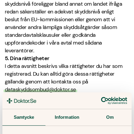
skyddsnivå föreligger bland annat om landet ifråga
redan säkerställer en adekvat skyddsnivå enligt
beslut från EU-kommissionen eller genom att vi
använder andra lämpliga skyddsåtgärder såsom
standardavtalsklausuler eller godkända
uppförandekoder i våra avtal med sådana
leverantörer.
5. Dina rättigheter
I detta avsnitt beskrivs vilka rättigheter du har som
registrerad. Du kan alltid göra dessa rättigheter
gällande genom att kontakta oss på
dataskyddsombud@doktor.se
5.1 Rätten till tillgång, din journal och information
om åtkomst till dina personuppgifter
Om du vill få information om vilka personuppgifter vi
Samtycke
Information
Om
behandlar om dig kan du begära att få tillgång till
uppgifterna. Informationen kommer då att lämnas i