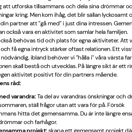
g att utforska tillsammans och dela sina drömmar o
ingar kring. Men kom ihåg, det blir sällan lyckosamt
 din partner att ”gå med” i just dina intressen. Ge
an också vara en aktivitet som samlar hela familjen.
ckså behövas tid och plats för egna aktiviteter. Att v
och få egna intryck stärker oftast relationen. Ett vis
 då nödvändig, ibland behöver vi ”hålla i” våra värsta f
onen skall bestå och utvecklas. På längre sikt är ett ri
gen aktivitet positivt för din partners mående.
ens råd:
med varandra:
Ta del av varandras önskningar och
 sommaren, ställ frågor utan att vara för på. Försök
ammans hitta det gemensamma. Du är inte längre e
drömmar och farhågor.
nsamma projekt:
skapa ett gemensamt projekt dä