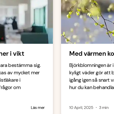
er i vikt
Med värmen ko
t bara bestämma sig.
Björkblomningen är 
erkas av mycket mer
kyligt väder gör at
istläkare i
igång igen så snart 
 frågor om
hur du kan behandla
Läs mer
10 April, 2025
・
3
min