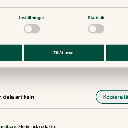
Inställningar
Statistik
Genom att ange din e-post godkänner du våra villkor och sekretesspolicy,
samt att ta emot e-post som innehåller marknadsföring från Doktor.se.
Tillåt urval
 dela artikeln
Kopiera l
undborg
Medicinsk redaktör