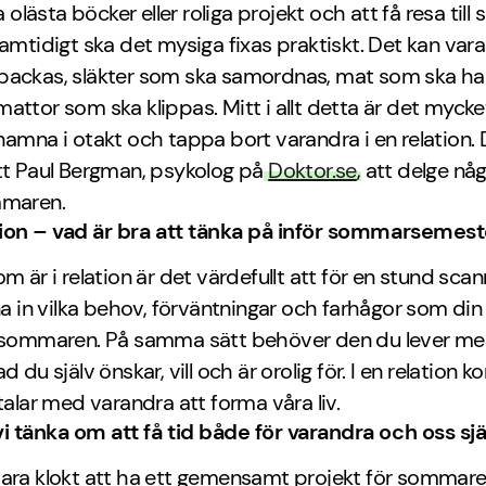
la olästa böcker eller roliga projekt och att få resa till 
Samtidigt ska det mysiga fixas praktiskt. Det kan var
packas, släkter som ska samordnas, mat som ska ha
attor som ska klippas. Mitt i allt detta är det mycket
hamna i otakt och tappa bort varandra i en relation. 
tt Paul Bergman, psykolog på
Doktor.se
, att delge nå
mmaren.
ation – vad är bra att tänka på inför sommarsemes
om är i relation är det värdefullt att för en stund sca
sna in vilka behov, förväntningar och farhågor som din
r sommaren. På samma sätt behöver den du lever m
d du själv önskar, vill och är orolig för. I en relation
 talar med varandra att forma våra liv.
i tänka om att få tid både för varandra och oss sj
vara klokt att ha ett gemensamt projekt för sommare