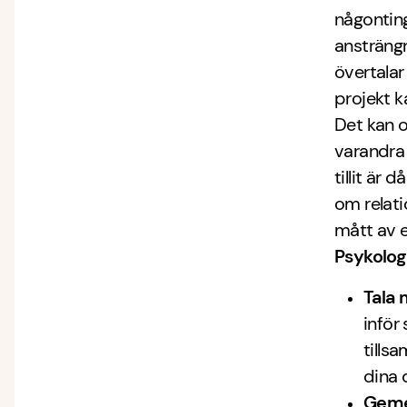
någontin
ansträngn
övertalar
projekt k
Det kan o
varandra 
tillit är
om relati
mått av e
Psykolog
Tala 
inför
tills
dina 
Geme