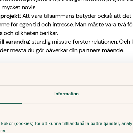
ka mycket novis.
projekt:
Att vara tillsammans betyder också att det 
me för egen tid och intresse. Man måste vara två för
 och olikheten berikar.
 till varandra:
ständig misstro förstör relationen. Och
det mesta du gör påverkar din partners mående.
rtikel tar vi upp vanliga semestergräl och hur du hant
Information
Missa inte vårt nyhetsbrev!
Få hälsotips och forskningsrön – direkt i din inkorg. Allt innehåll är
kakor (cookies) för att kunna tillhandahålla bättre tjänster, ana
skrivet av medicinjournalister, och granskat av våra läkare.
ser.