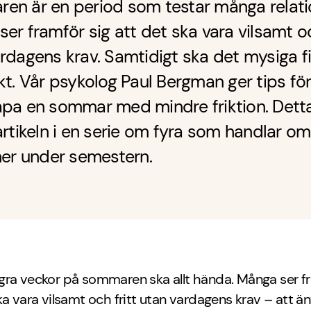
en är en period som testar många relati
er framför sig att det ska vara vilsamt oc
rdagens krav. Samtidigt ska det mysiga f
kt. Vår psykolog Paul Bergman ger tips fö
apa en sommar med mindre friktion. Detta
artikeln i en serie om fyra som handlar om
ner under semestern.
gra veckor på sommaren ska allt hända. Många ser fr
ka vara vilsamt och fritt utan vardagens krav – att än