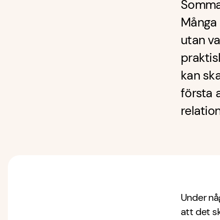
Sommar
Många s
utan va
praktis
kan sk
första 
relatio
Under nå
att det s