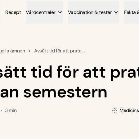
Recept
Vårdcentraler
Vaccination & tester
Fakta 
uella ämnen
Avsätt tid för att prata ...
ätt tid för att pra
nan semestern
1 ・ 3 min
Medicins