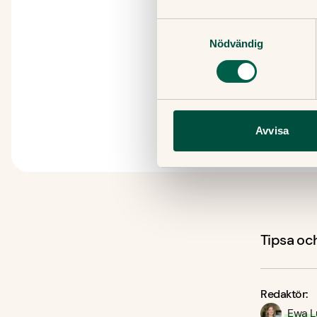
Samtyckesval
Nödvändig
Avvisa
Tipsa och
Redaktör:
Ewa L