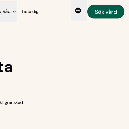
Sök vård
& Råd
Lista dig
ta
kt granskad