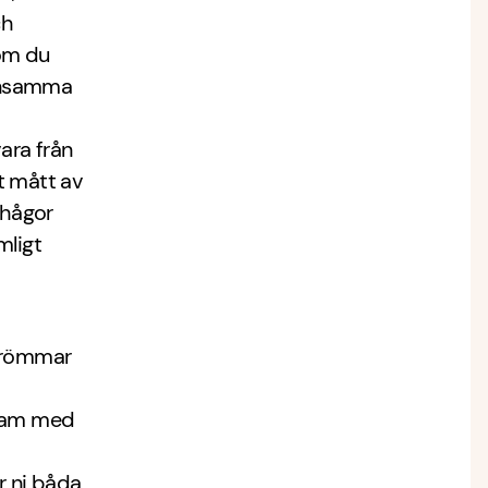
ch
 om du
mensamma
ara från
st mått av
arhågor
mligt
 drömmar
nsam med
r ni båda