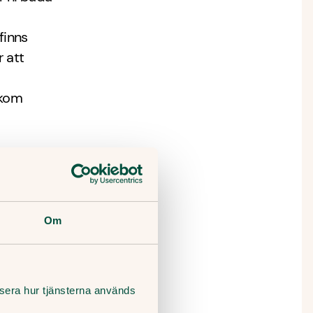
finns
 att
 kom
erar dem.
Om
lysera hur tjänsterna används