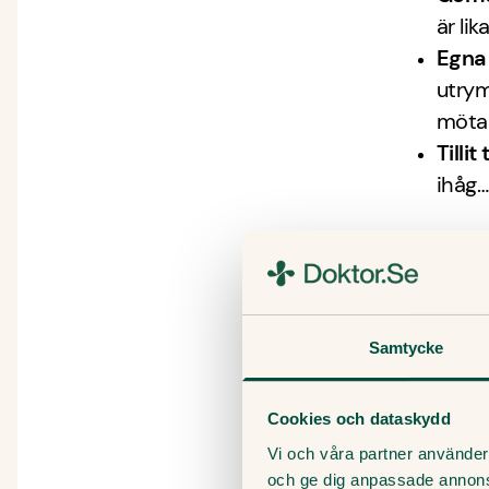
är li
Egna 
utrym
mötas
Tillit
ihåg…
I nästa a
Samtycke
Cookies och dataskydd
Vi och våra partner använder 
och ge dig anpassade annon