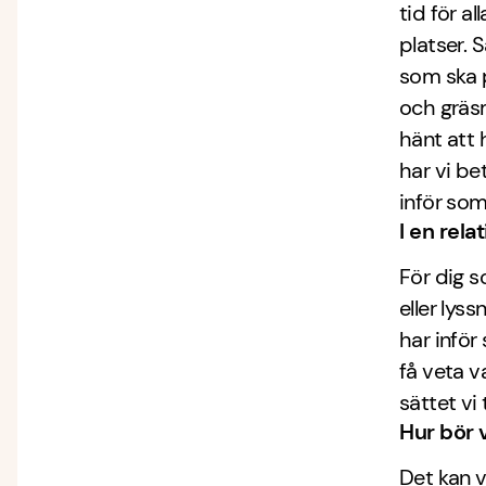
tid för al
platser. 
som ska 
och gräsm
hänt att 
har vi be
inför so
I en rel
För dig s
eller lys
har infö
få veta va
sättet vi
Hur bör v
Det kan 