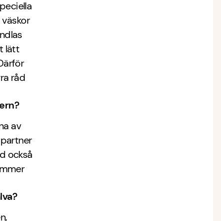
speciella
a väskor
ndlas
 lätt
Därför
gra råd
tern?
nna av
 partner
ed också
 kommer
älva?
n,