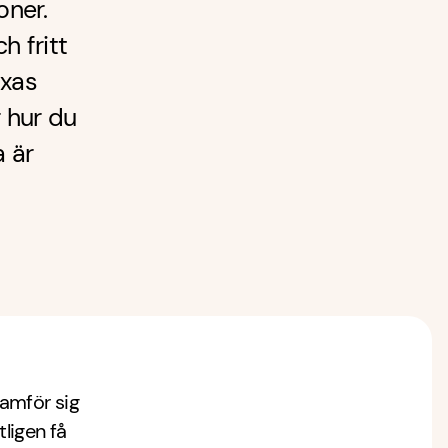
oner.
h fritt
ixas
r hur du
 är
amför sig
tligen få