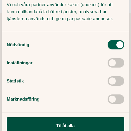
Vi och våra partner använder kakor (cookies) för att
kunna tillhandahålla bättre tjänster, analysera hur
tjänsterna används och ge dig anpassade annonser.
Tipsa och dela artikeln
Kopiera länk
Samtyckesval
Nödvändig
Redaktör:
Inställningar
Ewa Lundborg
Medicinsk redaktör
Granskare:
Statistik
Filip Saxena
Leg läkare, specialist i allmänmedicin
Marknadsföring
Publicerat datum:
19 Maj, 2025
Tillåt alla