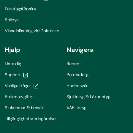
Företagsförvärv
Policys
Visselblåsning vid Doktor.se
Hjälp
Navigera
Lista dig
Recept
Support
Pollenallergi
Vanliga frågor
Hudbesvär
Patientavgifter
Sjukintyg & Läkarintyg
Sjukdomar & besvär
VAB-intyg
Tillgänglighetsredogörelse