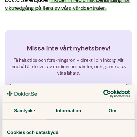
Doktor.se erbjuder
modern medicinsk behandling för
viktnedgång på flera av våra vårdcentraler.
Missa inte vårt nyhetsbrev!
Få hälsotips och forskningsrön – direkt i din inkorg. Allt
innehåll är skrivet av medicinjournalister, och granskat av
våra läkare.
Genom att ange din e-post godkänner du våra villkor och
Samtycke
Information
Om
sekretesspolicy, samt att ta emot e-post som innehåller marknadsföring
från Doktor.se.
Cookies och dataskydd