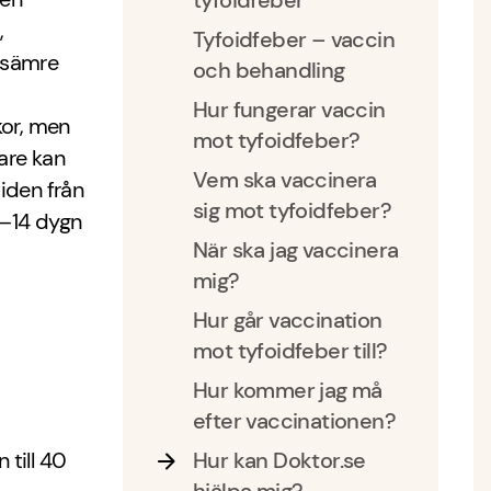
tyfoidfeber
,
Tyfoidfeber – vaccin
 sämre
och behandling
Hur fungerar vaccin
kor, men
mot tyfoidfeber?
are kan
Vem ska vaccinera
tiden från
sig mot tyfoidfeber?
0–14 dygn
När ska jag vaccinera
mig?
Hur går vaccination
mot tyfoidfeber till?
Hur kommer jag må
efter vaccinationen?
 till 40
Hur kan Doktor.se