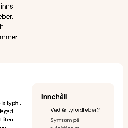
finns
eber.
ch
kommer.
Innehåll
la typhi.
Vad är tyfoidfeber?
llagad
 liten
Symtom på
ven