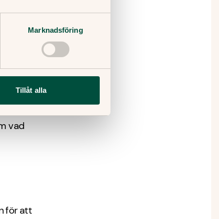
t levande
Marknadsföring
ber?
or.
Tillåt alla
vistelse,
om vad
n för att