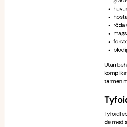
grade
huvud
hosta
röda 
mags
först
blodi
Utan beha
komplikat
tarmen m
Tyfoi
Tyfoidfe
de med s