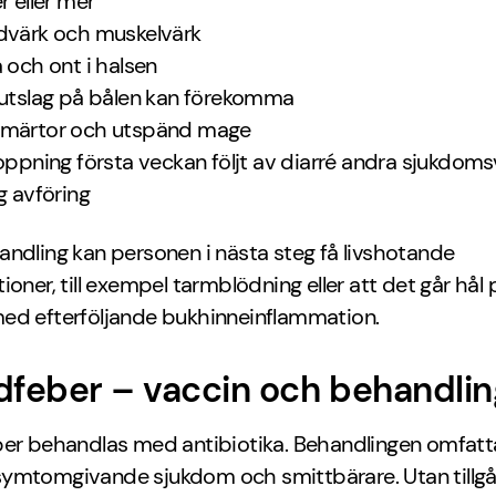
r eller mer
värk och muskelvärk
 och ont i halsen
utslag på bålen kan förekomma
märtor och utspänd mage
oppning första veckan följt av diarré andra sjukdom
g avföring
ndling kan personen i nästa steg få livshotande
ioner, till exempel tarmblödning eller att det går hål 
ed efterföljande bukhinneinflammation.
dfeber – vaccin och behandlin
ber behandlas med antibiotika. Behandlingen omfat
ymtomgivande sjukdom och smittbärare. Utan tillgång