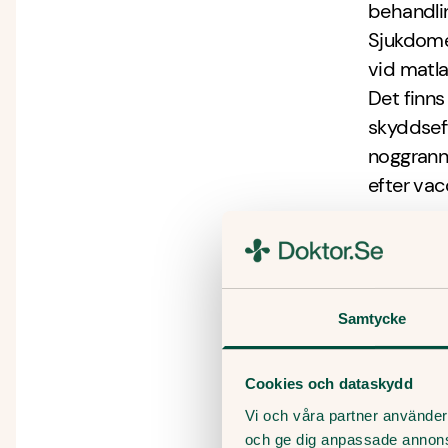
behandli
Sjukdomen
vid matlag
Det finns
skyddseff
noggrann
efter vac
Hur f
Vaccin ut
Samtycke
av ett s
ett skyd
Det finns
Cookies och dataskydd
en slags 
Vi och våra partner använder 
och ge dig anpassade annon
injektion