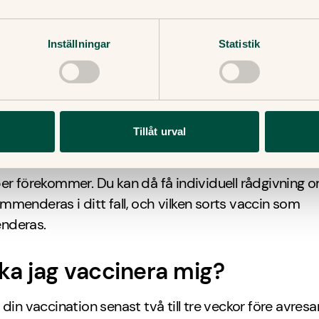
apsel och därför inte kan ge upphov till sjukdom. De
tas som tabletter.
Inställningar
Statistik
ka vaccinera sig mot tyfoidfe
kommenderas generellt sett inte vid kortare turistres
Tillåt urval
en vaccinationsmottagning om du planerar en längre 
mer att leva under enklare förhållanden i länder där
er förekommer. Du kan då få individuell rådgivning 
menderas i ditt fall, och vilken sorts vaccin som
nderas.
ka jag vaccinera mig?
 din vaccination senast två till tre veckor före avresa