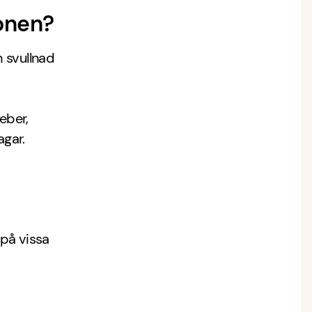
onen?
 svullnad
eber,
gar.
på vissa