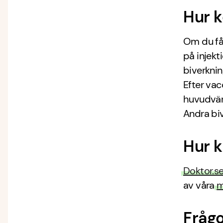
Hur k
Om du få
på injekt
biverknin
Efter vac
huvudvär
Andra biv
Hur k
Doktor.s
av våra
m
Frågo