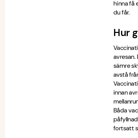
hinna få 
du får.
Hur g
Vaccinati
avresan.
sämre sky
avstå frå
Vaccinati
innan av
mellanrum
Båda vacc
påfyllnad
fortsatt 