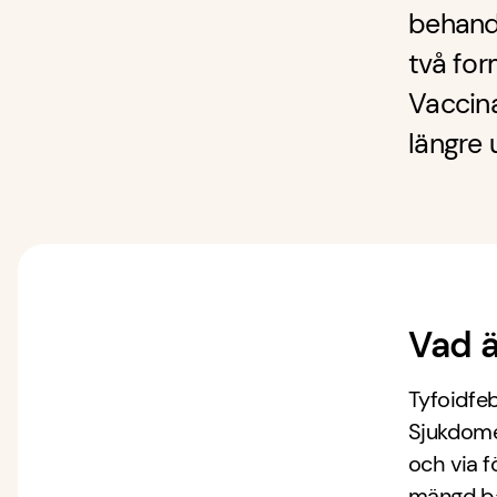
behandl
två for
Vaccin
längre 
Vad ä
Tyfoidfeb
Sjukdomen
och via f
mängd bak