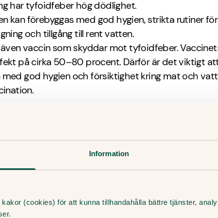
ng har tyfoidfeber hög dödlighet.
 kan förebyggas med god hygien, strikta rutiner för
ning och tillgång till rent vatten.
 även vaccin som skyddar mot tyfoidfeber. Vaccinet
ekt på cirka 50–80 procent. Därför är det viktigt at
 med god hygien och försiktighet kring mat och vat
cination.
ungerar vaccin mot tyfoidfebe
övar effekt genom att visa upp en försvagad eller ina
Information
mittämne för immunförsvaret så att det kan reagera 
d mot sjukdomen.
 två typer av tyfoidvaccin. Det ena innehåller polysac
sockerarter, från bakteriens kapsel. Detta vaccin ges
kakor (cookies) för att kunna tillhandahålla bättre tjänster, ana
ser.
. Det andra vaccinet är en levande bakteriestam som