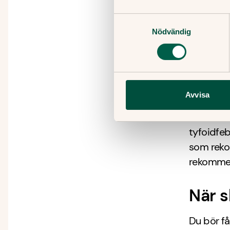
bakteriek
Samtyckesval
vaccinet 
Nödvändig
Vem s
Vaccin re
Avvisa
Kontakta 
eller kom
tyfoidfeb
som rekom
rekomme
När s
Du bör få