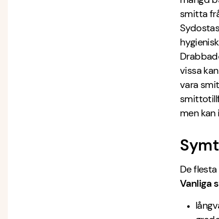
smitta fr
Sydostas
hygieniska
Drabbade 
vissa kan
vara smit
smittotil
men kan i
Symt
De flesta
Vanliga 
långv