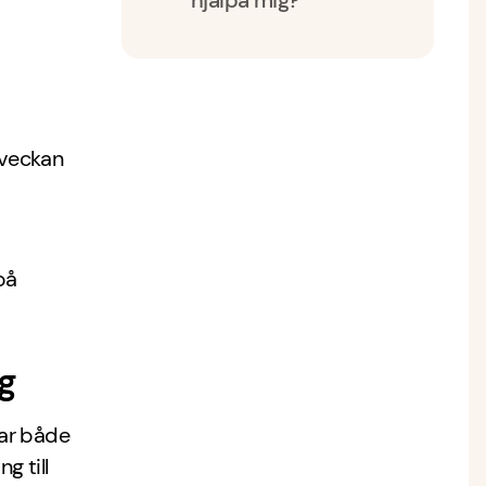
hjälpa mig?
sveckan
på
g
tar både
 till