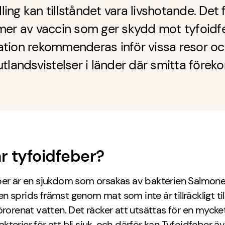
ing kan tillståndet vara livshotande. Det 
mer av vaccin som ger skydd mot tyfoidf
ation rekommenderas inför vissa resor o
utlandsvistelser i länder där smitta före
r tyfoidfeber?
er är en sjukdom som orsakas av bakterien Salmonel
 sprids främst genom mat som inte är tillräckligt ti
örorenat vatten. Det räcker att utsättas för en mycket
terier för att bli sjuk, och därför kan Tyfoidfeber ä