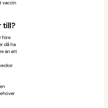
t vaccin
till?
r före
er då ha
e än att
 veckor
 en
behöver