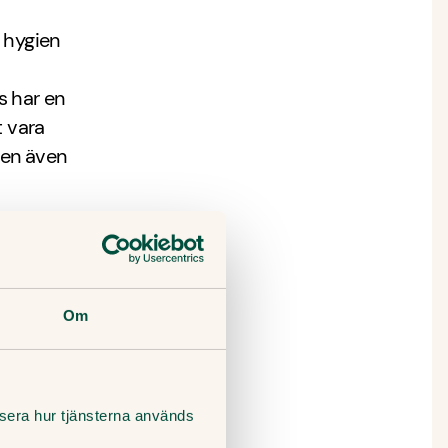
 hygien
s har en
t vara
ten även
r?
ktiv del
Om
och skapa
karider,
 som en
lysera hur tjänsterna används
 saknar