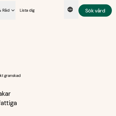
Sök vård
& Råd
Lista dig
kt granskad
akar
fattiga