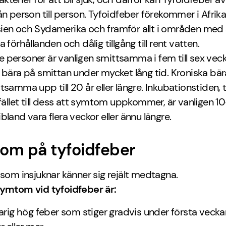
ån person till person. Tyfoidfeber förekommer i Afrika
ien och Sydamerika och framför allt i områden med
 förhållanden och dålig tillgång till rent vatten.
personer är vanligen smittsamma i fem till sex vec
 bära på smittan under mycket lång tid. Kroniska bär
tsamma upp till 20 år eller längre. Inkubationstiden, 
lfället till dess att symtom uppkommer, är vanligen 1
bland vara flera veckor eller ännu längre.
om på tyfoidfeber
 som insjuknar känner sig rejält medtagna.
symtom vid tyfoidfeber är:
arig hög feber som stiger gradvis under första veckan