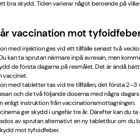
ett bra skydd. Tiden varierar något beroende på vilke
år vaccination mot tyfoidfeber 
on med injektion ges vid ett tillfälle senast två vecko
 Du kan ta sprutan närmare inpå avresan, men komm
dd de första dagarna på resmålet. Det är ändå bättr
n vaccinet.
on med tabletter tas vid tre tillfällen, det första 2–3
resan och de två följande doserna med några dagars
 enligt instruktion från vaccinationsmottagningen.
inerna ger skydd i ungefär tre år. Därefter kan du ta
sdos av sprutan alternativt en ny tablettkur om du 
skydd mot tyfoidfeber.