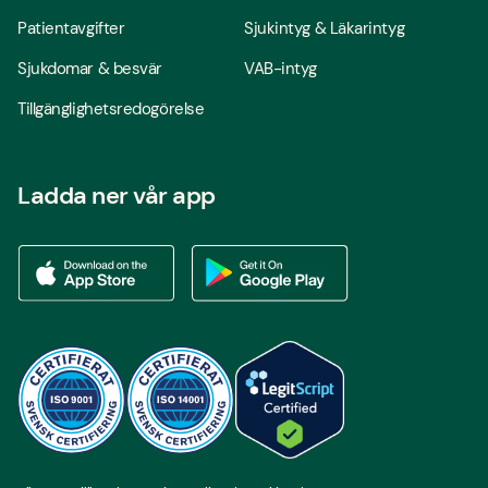
Patientavgifter
Sjukintyg & Läkarintyg
Sjukdomar & besvär
VAB-intyg
Tillgänglighetsredogörelse
Ladda ner vår app
Ladda ner vår app via App store
Ladda ner vår app via Google Play