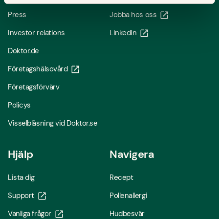
Press
Jobba hos oss
Investor relations
LinkedIn
Doktor.de
Företagshälsovård
Företagsförvärv
Policys
Visselblåsning vid Doktor.se
Hjälp
Navigera
Lista dig
Recept
Support
Pollenallergi
Vanliga frågor
Hudbesvär