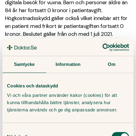
digitala besök för vuxna. Barn och personer äldre än
84 år har fortsatt 0 kronor i patientavgift.
Högkostnadsskydd gäller också vilket innebär att för
en patient med frikort är patientavgiften fortsatt 0
kronor. Beslutet gäller från och med 1 juli 2021.
Om
Doktor.se
Doktor.se
grundades 2016 och har 700 medarbetare.
Bolaget är en av Sveriges största aktörer inom digital
Samtycke
Information
Om
vård – och äger även 10 fysiska vårdcentraler.
Doktor.se
har som ambition att effektivisera och
skapa bättre tillgänglighet till svensk sjukvård. Genom
Cookies och dataskydd
att låta den första vårdkontakten bli digital, sparas
Vi och våra partner använder kakor (cookies) för att
både utrymme och resurser åt både individ och
kunna tillhandahålla bättre tjänster, analysera hur
samhälle i stort. Fler patienter får vård snabbare,
tjänsterna används och ge dig anpassade annonser.
samtidigt som den traditionella vården avlastas, vilket
frigör resurser åt patienter som verkligen behöver
fysiska läkarbesök. På våra digitala och fysiska
Samtyckesval