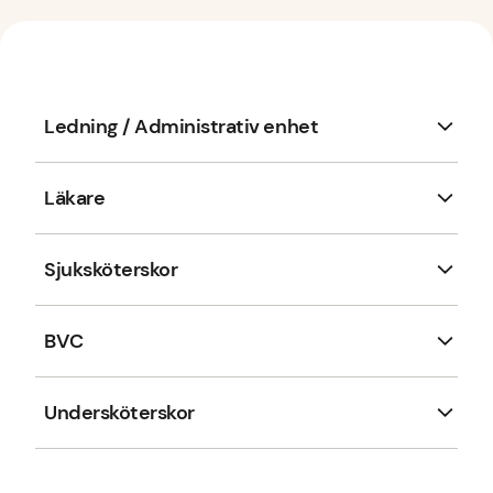
Ledning / Administrativ enhet
Läkare
Sjuksköterskor
BVC
Undersköterskor