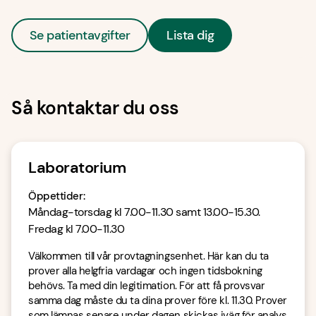
Se patientavgifter
Lista dig
Så kontaktar du oss
Laboratorium
Öppettider
:
Måndag-torsdag kl 7.00-11.30 samt 13.00-15.30.
Fredag kl 7.00-11.30
Välkommen till vår provtagningsenhet. Här kan du ta
prover alla helgfria vardagar och ingen tidsbokning
behövs. Ta med din legitimation. För att få provsvar
samma dag måste du ta dina prover före kl. 11.30. Prover
som lämnas senare under dagen skickas iväg för analys