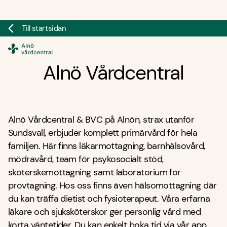
Till startsidan
Doktor.se
Alnö Vårdcentral
Alnö Vårdcentral & BVC på Alnön, strax utanför
Sundsvall, erbjuder komplett primärvård för hela
familjen. Här finns läkarmottagning, barnhälsovård,
mödravård, team för psykosocialt stöd,
sköterskemottagning samt laboratorium för
provtagning. Hos oss finns även hälsomottagning där
du kan träffa dietist och fysioterapeut. Våra erfarna
läkare och sjuksköterskor ger personlig vård med
korta väntetider. Du kan enkelt boka tid via vår app