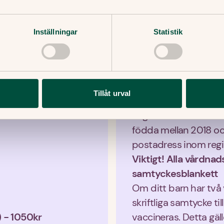
första dosen och då k
Övriga personer till
Inställningar
Statistik
Du 
bokar tid via Allt
senast fem år efter f
Det kommer ingen påmi
när det är dags.
Tillåt urval
Gratis TBE-vaccin
Region Stockholm erbj
födda mellan 2018 o
postadress inom regi
Viktigt! Alla vårdnad
samtyckesblankett
Om ditt barn har två
skriftliga samtycke ti
 - 1050kr
vaccineras. Detta gäll