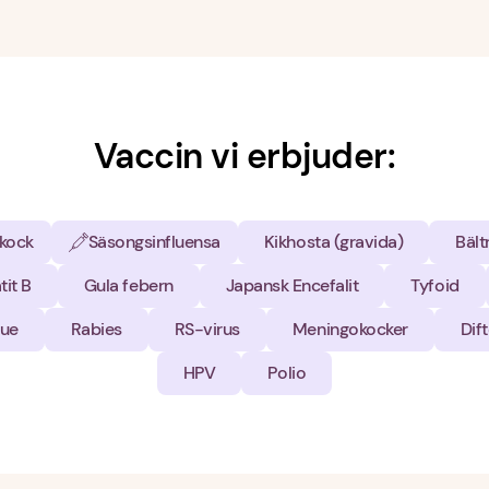
Vaccin vi erbjuder:
kock
Säsongsinfluensa
Kikhosta (gravida)
Bält
tit B
Gula febern
Japansk Encefalit
Tyfoid
ue
Rabies
RS-virus
Meningokocker
Dift
HPV
Polio