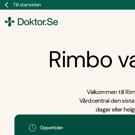
Till startsidan
Doktor.se
Rimbo v
Välkommen till Ri
Vårdcentral den sist
dagar eller helg
vaccinationen kräver
Öppettider