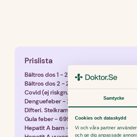
Prislista
Bältros dos 1 - 2400kr
Bältros dos 2 - 2650kr
Covid (ej riskgrupp) - 250kr
Samtycke
Denguefeber - 2000kr
Difteri. Stelkramp, Kikhosta - 540kr
Gula feber - 695kr
Cookies och dataskydd
Hepatit A barn - 450kr
Vi och våra partner använder 
och ge dig anpassade annon
Hepatit A vuxen - 550kr