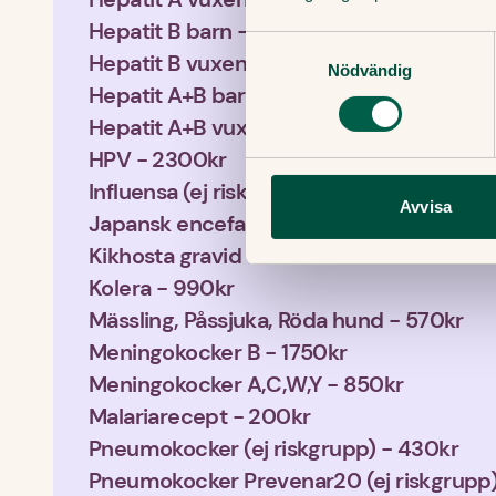
Hepatit B barn - 450kr
Samtyckesval
Hepatit B vuxen - 550kr
Nödvändig
Hepatit A+B barn - 550kr
Hepatit A+B vuxen - 690kr
HPV - 2300kr
Influensa (ej riskgrupp) - 430kr
Avvisa
Japansk encefalit - 1500kr
Kikhosta gravid - Gratis
Kolera - 990kr
Mässling, Påssjuka, Röda hund - 570kr
Meningokocker B - 1750kr
Meningokocker A,C,W,Y - 850kr
Malariarecept - 200kr
Pneumokocker (ej riskgrupp) - 430kr
Pneumokocker Prevenar20 (ej riskgrupp)