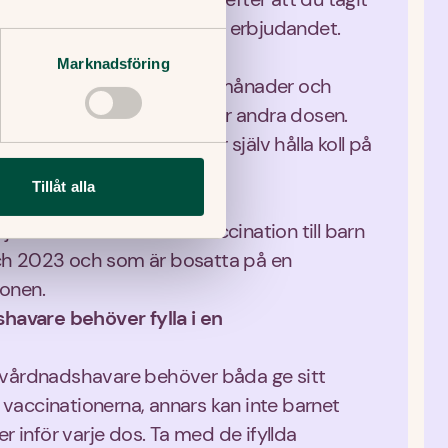
an du boka tid via länken i erbjudandet.
 och med 26 år
Marknadsföring
id öppet
. Efter tidigast sex månader och 
örsta dosen bokar du tid för andra dosen. 
nnelse, utan du behöver själv hålla koll på 
Tillåt alla
uder kostnadsfri TBE-vaccination till barn 
ch 2023 och som är bosatta på en 
onen.
shavare behöver fylla i en 
 vårdnadshavare behöver båda ge sitt 
ll vaccinationerna, annars kan inte barnet 
er inför varje dos. Ta med de ifyllda 