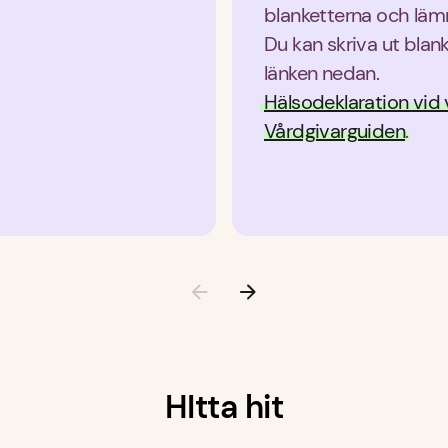
blanketterna och läm
Du kan skriva ut blank
länken nedan.
Hälsodeklaration vid 
Vårdgivarguiden
.
HItta hit