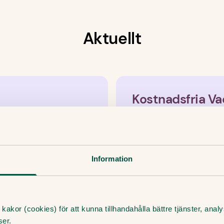
Aktuellt
Kostnadsfria Va
Gratis HPV-vaccin till
Om du bor i Stockholm
erbjuden två doser av
Information
dig som är ovacciner
vaccinet som kom år
Killar födda 2005-
Du har fått ett person
kakor (cookies) för att kunna tillhandahålla bättre tjänster, ana
ser.
Ett erbjudande om dos