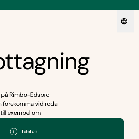
ttagning
on på Rimbo-Edsbro
an förekomma vid röda
, till exempel om
da eller kontakta oss
Telefon