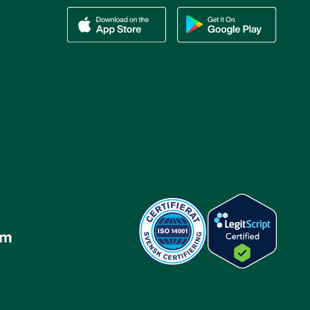
Ladda ner vår app via App store
Ladda ner vår app via Google Play