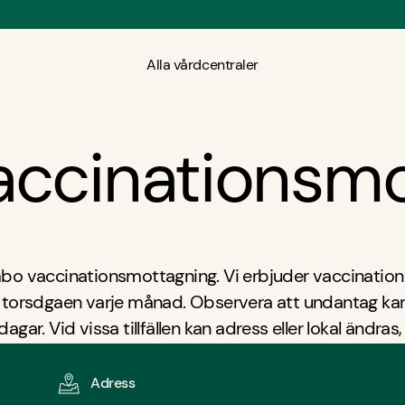
Alla vårdcentraler
accinationsmo
mbo vaccinationsmottagning. Vi erbjuder vaccinati
a torsdgaen varje månad. Observera att undantag k
dagar. Vid vissa tillfällen kan adress eller lokal ändras
 större utrymmen. Håll dig uppdaterad via vår hemsi
för aktuell information.
Adress