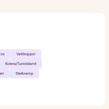
ros
Vattkoppor
Kolera/Turistdiarré
eri
Stelkramp