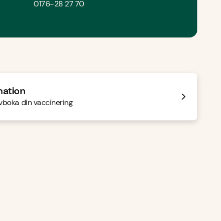
0176-28 27 70
nation
 avboka din vaccinering