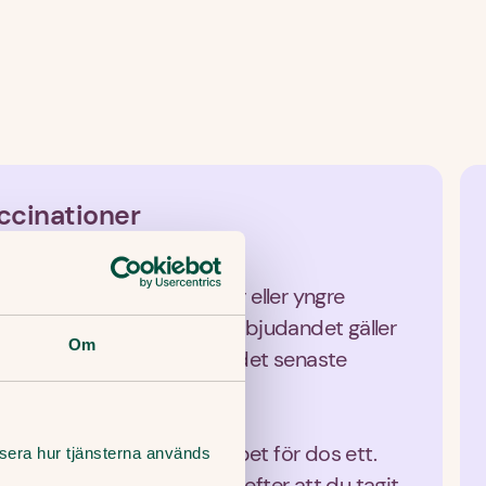
ccinationer
 alla till och med 26 år
s län blir du som är 26 år eller yngre 
 vaccinet utan kostnad. Erbjudandet gäller 
Om
ad och som inte har tagit det senaste 
 2020.
2008
ligt erbjudande i Alltid öppet för dos ett. 
lysera hur tjänsterna används
 två kommer cirka ett år efter att du tagit 