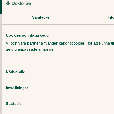
Copyright ©
2026
Doktorse Nordic AB
Samtycke
Inf
Cookies och dataskydd
Vi och våra partner använder kakor (cookies) för att kunna ti
ge dig anpassade annonser.
Samtyckesval
Nödvändig
Inställningar
Statistik