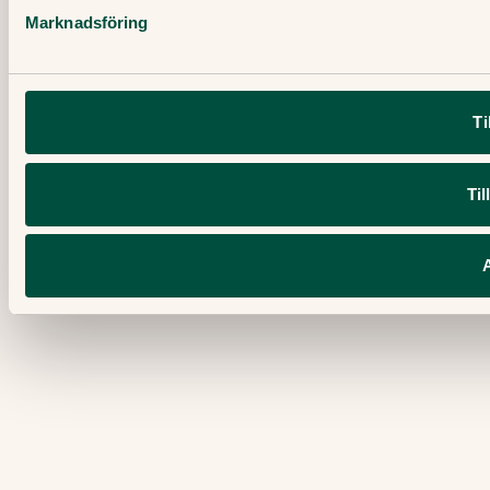
Marknadsföring
Ti
Til