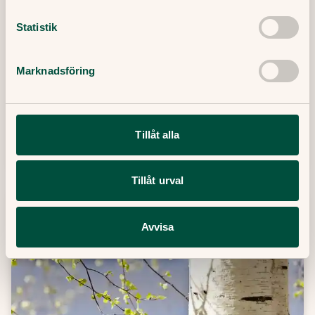
Att gå ner i vikt är sällan så enkelt som att
Statistik
bara bestämma sig. Allt fler förstår idag att
kroppsvikten påverkas av mycket mer än vilja
Marknadsföring
och disciplin. Filip Saxena är specialistläkare i
allmänmedicin på Doktor.se och svarar på
frågor om viktnedgång.
Tillåt alla
19 Maj, 2025
・
3
min
Läs mer
Tillåt urval
Avvisa