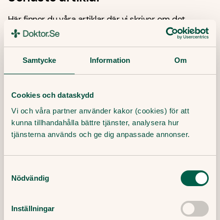
Här finner du våra artiklar där vi skriver om det
senaste inom sjukvård, hälsa och medicin.
Samtycke
Information
Om
Cookies och dataskydd
Vi och våra partner använder kakor (cookies) för att
kunna tillhandahålla bättre tjänster, analysera hur
tjänsterna används och ge dig anpassade annonser.
Samtyckesval
Nödvändig
Därför kan det vara svårt att gå ner
Inställningar
i vikt