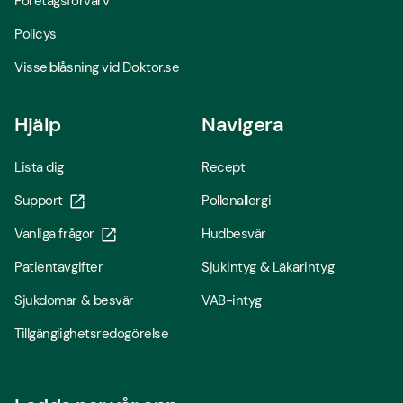
Företagsförvärv
Policys
Visselblåsning vid Doktor.se
Hjälp
Navigera
Lista dig
Recept
Support
Pollenallergi
Vanliga frågor
Hudbesvär
Patientavgifter
Sjukintyg & Läkarintyg
Sjukdomar & besvär
VAB-intyg
Tillgänglighetsredogörelse