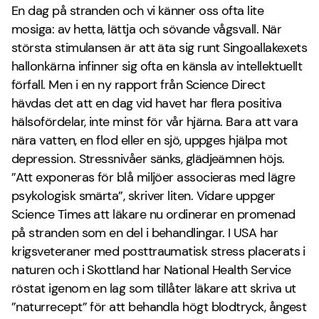
En dag på stranden och vi känner oss ofta lite
mosiga: av hetta, lättja och sövande vågsvall. När
största stimulansen är att äta sig runt Singoallakexets
hallonkärna infinner sig ofta en känsla av intellektuellt
förfall. Men i en ny rapport från Science Direct
hävdas det att en dag vid havet har flera positiva
hälsofördelar, inte minst för vår hjärna. Bara att vara
nära vatten, en flod eller en sjö, uppges hjälpa mot
depression. Stressnivåer sänks, glädjeämnen höjs.
”Att exponeras för blå miljöer associeras med lägre
psykologisk smärta”, skriver liten. Vidare uppger
Science Times att läkare nu ordinerar en promenad
på stranden som en del i behandlingar. I USA har
krigsveteraner med posttraumatisk stress placerats i
naturen och i Skottland har National Health Service
röstat igenom en lag som tillåter läkare att skriva ut
”naturrecept” för att behandla högt blodtryck, ångest