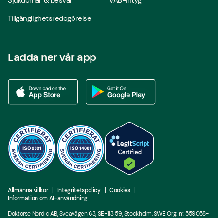
Sjukdomar & besvär
VAB-intyg
Tillgänglighetsredogörelse
Ladda ner vår app
Ladda ner vår app via App store
Ladda ner vår app via Google Play
Allmänna villkor
Integritetspolicy
Cookies
Information om AI-användning
Doktorse Nordic AB, Sveavägen 63, SE-113 59, Stockholm, SWE Org. nr. 559058-