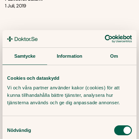
1 Juli, 2019
Senaste artiklar
Här finner du våra artiklar där vi skriver om det
senaste inom sjukvård, hälsa och medicin.
Samtycke
Information
Om
Cookies och dataskydd
Vi och våra partner använder kakor (cookies) för att
kunna tillhandahålla bättre tjänster, analysera hur
tjänsterna används och ge dig anpassade annonser.
Samtyckesval
Nödvändig