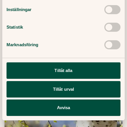
Inställningar
Därför kan det vara svårt att gå ner
Statistik
i vikt
Att gå ner i vikt är sällan så enkelt som att
Marknadsföring
bara bestämma sig. Allt fler förstår idag att
kroppsvikten påverkas av mycket mer än vilja
och disciplin. Filip Saxena är specialistläkare i
allmänmedicin på Doktor.se och svarar på
Tillåt alla
frågor om viktnedgång.
Tillåt urval
19 Maj, 2025
・
3
min
Läs mer
Avvisa