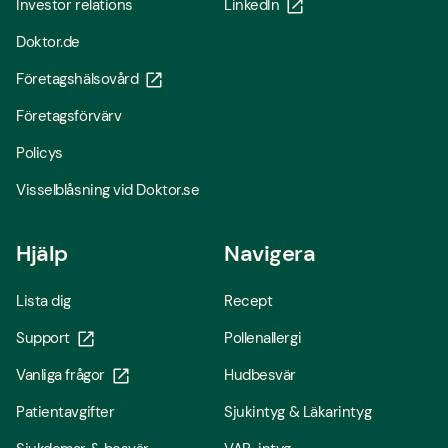
Investor relations
LinkedIn
Doktor.de
Företagshälsovård
Företagsförvärv
Policys
Visselblåsning vid Doktor.se
Hjälp
Navigera
Lista dig
Recept
Support
Pollenallergi
Vanliga frågor
Hudbesvär
Patientavgifter
Sjukintyg & Läkarintyg