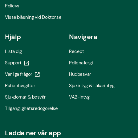
Policys
Visselblåsning vid Doktor.se
Hjälp
Navigera
Lista dig
Recept
Support
Pollenallergi
Vanliga frågor
Hudbesvär
Patientavgifter
Sjukintyg & Läkarintyg
Sjukdomar & besvär
VAB-intyg
Tillgänglighetsredogörelse
Ladda ner vår app