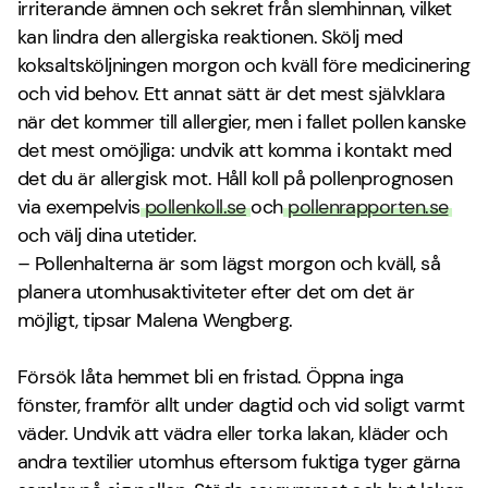
irriterande ämnen och sekret från slemhinnan, vilket
kan lindra den allergiska reaktionen. Skölj med
koksaltsköljningen morgon och kväll före medicinering
och vid behov. Ett annat sätt är det mest självklara
när det kommer till allergier, men i fallet pollen kanske
det mest omöjliga: undvik att komma i kontakt med
det du är allergisk mot. Håll koll på pollenprognosen
via exempelvis
pollenkoll.se
och
pollenrapporten.se
och välj dina utetider.
– Pollenhalterna är som lägst morgon och kväll, så
planera utomhusaktiviteter efter det om det är
möjligt, tipsar Malena Wengberg.
Försök låta hemmet bli en fristad. Öppna inga
fönster, framför allt under dagtid och vid soligt varmt
väder. Undvik att vädra eller torka lakan, kläder och
andra textilier utomhus eftersom fuktiga tyger gärna