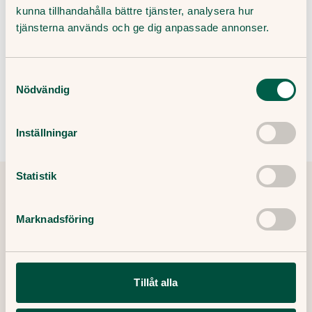
kunna tillhandahålla bättre tjänster, analysera hur
tjänsterna används och ge dig anpassade annonser.
Genom att ange din e-post godkänner du våra villkor och
sekretesspolicy, samt att ta emot e-post som innehåller marknadsföring
Samtyckesval
från Doktor.se.
Nödvändig
Inställningar
Statistik
Tipsa och dela artikeln
Kopiera länk
Marknadsföring
Publicerat datum:
Tillåt alla
6 April, 2020