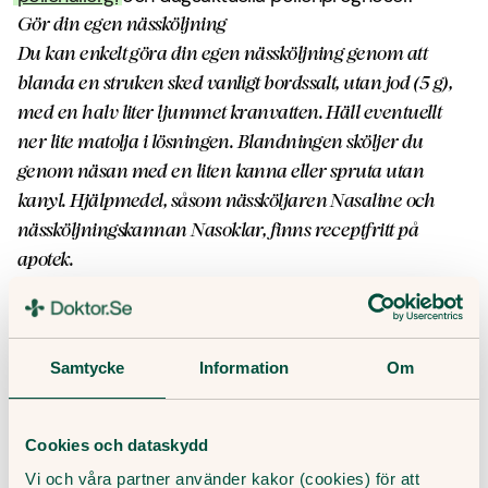
Gör din egen nässköljning
Du kan enkelt göra din egen nässköljning genom att
blanda en struken sked vanligt bordssalt, utan jod (5 g),
med en halv liter ljummet kranvatten. Häll eventuellt
ner lite matolja i lösningen. Blandningen sköljer du
genom näsan med en liten kanna eller spruta utan
kanyl. Hjälpmedel, såsom nässköljaren Nasaline och
nässköljningskannan Nasoklar, finns receptfritt på
apotek.
Samtycke
Information
Om
Missa inte vårt nyhetsbrev!
Få hälsotips och forskningsrön – direkt i din inkorg. Allt
innehåll är skrivet av medicinjournalister, och granskat av
Cookies och dataskydd
våra läkare.
Vi och våra partner använder kakor (cookies) för att