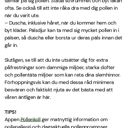
samlar på sig pollen. Städa sovrummet och byt lakan
ofta. Se också till att inte råka dra med dig pollen in
när du varit ute.
– Duscha, inklusive håret, när du kommer hem och
byt kläder. Pälsdjur kan ta med sig mycket pollen in i
pälsen, så duscha eller borsta ur deras päls innan det
går in.
Slutligen, se till att du inte utsätter dig för extra
påfrestningar som dammiga miljöer, starka dofter
och pollentäta miljöer som kan reta dina slemhinnor.
Förhoppningsvis kan du med dessa råd minimera
besvären och faktiskt njuta av det bästa med att
våren äntligen är här.
TIPS!
Appen
Pollenkoll
ger matnyttig information om
pollenallergi
och dagsaktuella pollenprognoser.