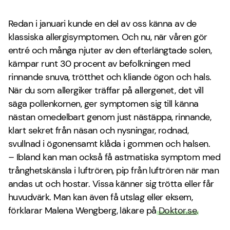
Redan i januari kunde en del av oss känna av de
klassiska allergisymptomen. Och nu, när våren gör
entré och många njuter av den efterlängtade solen,
kämpar runt 30 procent av befolkningen med
rinnande snuva, trötthet och kliande ögon och hals.
När du som allergiker träffar på allergenet, det vill
säga pollenkornen, ger symptomen sig till känna
nästan omedelbart genom just nästäppa, rinnande,
klart sekret från näsan och nysningar, rodnad,
svullnad i ögonensamt klåda i gommen och halsen.
– Ibland kan man också få astmatiska symptom med
trånghetskänsla i luftrören, pip från luftrören när man
andas ut och hostar. Vissa känner sig trötta eller får
huvudvärk. Man kan även få utslag eller eksem,
förklarar Malena Wengberg, läkare på
Doktor.se
.