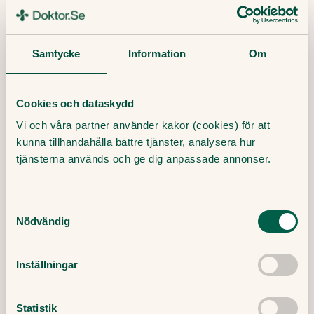
Samtycke
Information
Om
Cookies och dataskydd
Vi och våra partner använder kakor (cookies) för att
kunna tillhandahålla bättre tjänster, analysera hur
tjänsterna används och ge dig anpassade annonser.
Samtyckesval
Därför kan det vara svårt att gå ner
Nödvändig
i vikt
Inställningar
Att gå ner i vikt är sällan så enkelt som att
bara bestämma sig. Allt fler förstår idag att
kroppsvikten påverkas av mycket mer än vilja
Statistik