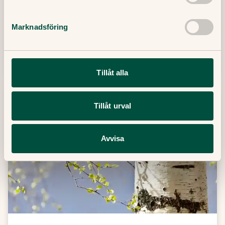
och disciplin. Filip Saxena är specialistläkare i
allmänmedicin på Doktor.se och svarar på
Marknadsföring
frågor om viktnedgång.
19 Maj, 2025
・
3
min
Läs mer
Tillåt alla
Tillåt urval
Avvisa