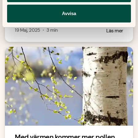
allmänmedicin på Doktor.se och svarar på
Avvisa
frågor om viktnedgång.
19 Maj, 2025
・
3
min
Läs mer
Med värmen kommer mer pollen