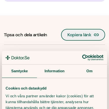
Tipsa och dela artikeln
Kopiera länk
Publicerat datum:
2 December, 2019
Samtycke
Information
Om
Senaste artiklar
Cookies och dataskydd
Här finner du våra artiklar där vi skriver om det
Vi och våra partner använder kakor (cookies) för att
senaste inom sjukvård, hälsa och medicin.
kunna tillhandahålla bättre tjänster, analysera hur
tjänsterna används och ge dig anpassade annonser.