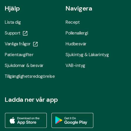
Hjälp
Navigera
Lista dig
Recept
Support
Pollenallergi
Vanliga frågor
Hudbesvär
Patientavgifter
Sjukintyg & Läkarintyg
Sjukdomar & besvär
VAB-intyg
Tillgänglighetsredogörelse
Ladda ner vår app
Ladda ner vår app via App store
Ladda ner vår app via Google Play