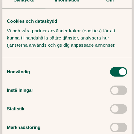
Tipsa och dela artikeln
Kopiera länk
Cookies och dataskydd
Publicerat datum:
Vi och våra partner använder kakor (cookies) för att
6 Oktober, 2020
kunna tillhandahålla bättre tjänster, analysera hur
tjänsterna används och ge dig anpassade annonser.
Senaste artiklar
Samtyckesval
Här finner du våra artiklar där vi skriver om det
Nödvändig
senaste inom sjukvård, hälsa och medicin.
Inställningar
Statistik
Marknadsföring