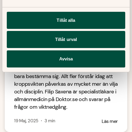
Tillåt alla
Tillåt urval
Därför kan det vara svårt att gå ner
i vikt
Avvisa
Att gå ner i vikt är sällan så enkelt som att
bara bestämma sig. Allt fler förstår idag att
kroppsvikten påverkas av mycket mer än vilja
och disciplin. Filip Saxena är specialistläkare i
allmänmedicin på Doktor.se och svarar på
frågor om viktnedgång.
19 Maj, 2025
・
3
min
Läs mer