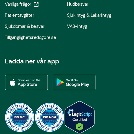
Vanliga frågor
Hudbesvär
Patientavgifter
Sjukintyg & Läkarintyg
Sjukdomar & besvär
VAB-intyg
Tillgänglighetsredogörelse
Ladda ner vår app
Ladda ner vår app via App store
Ladda ner vår app via Google Play