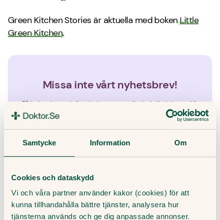
Green Kitchen Stories är aktuella med boken
Little
Green Kitchen
.
Missa inte vårt nyhetsbrev!
Få hälsotips och forskningsrön – direkt i din inkorg. Allt
innehåll är skrivet av medicinjournalister, och granskat av
våra läkare.
Samtycke
Information
Om
Cookies och dataskydd
Genom att ange din e-post godkänner du våra villkor och
sekretesspolicy, samt att ta emot e-post som innehåller marknadsföring
Vi och våra partner använder kakor (cookies) för att
från Doktor.se.
kunna tillhandahålla bättre tjänster, analysera hur
tjänsterna används och ge dig anpassade annonser.