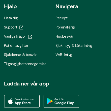
Hjälp
Navigera
Lista dig
Recept
Support
Pollenallergi
Vanliga frågor
Hudbesvär
Patientavgifter
Sjukintyg & Läkarintyg
Sjukdomar & besvär
VAB-intyg
Tillgänglighetsredogörelse
Ladda ner vår app
Ladda ner vår app via App store
Ladda ner vår app via Google Play