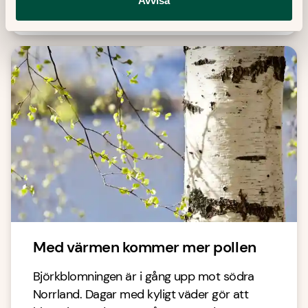
Avvisa
19 Maj, 2025
・
3
min
Läs mer
Med värmen kommer mer pollen
Björkblomningen är i gång upp mot södra
Norrland. Dagar med kyligt väder gör att