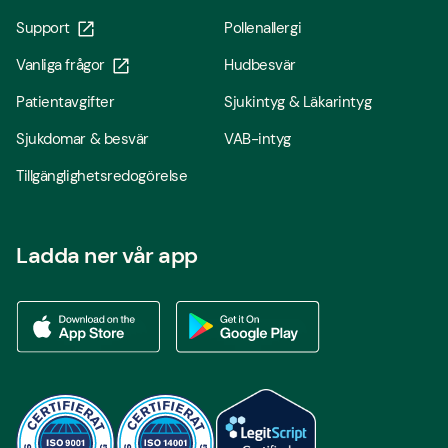
Support
Pollenallergi
Vanliga frågor
Hudbesvär
Patientavgifter
Sjukintyg & Läkarintyg
Sjukdomar & besvär
VAB-intyg
Tillgänglighetsredogörelse
Ladda ner vår app
Ladda ner vår app via App store
Ladda ner vår app via Google Play