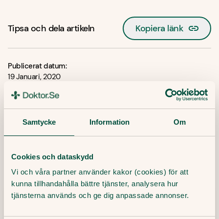
Tipsa och dela artikeln
Kopiera länk
Publicerat datum:
19 Januari, 2020
Senaste artiklar
Samtycke
Information
Om
Här finner du våra artiklar där vi skriver om det
senaste inom sjukvård, hälsa och medicin.
Cookies och dataskydd
Vi och våra partner använder kakor (cookies) för att
kunna tillhandahålla bättre tjänster, analysera hur
tjänsterna används och ge dig anpassade annonser.