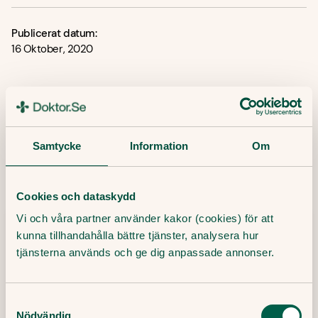
Publicerat datum:
16 Oktober, 2020
Senaste artiklar
Här finner du våra artiklar där vi skriver om det
Samtycke
Information
Om
senaste inom sjukvård, hälsa och medicin.
Cookies och dataskydd
Vi och våra partner använder kakor (cookies) för att
kunna tillhandahålla bättre tjänster, analysera hur
tjänsterna används och ge dig anpassade annonser.
Samtyckesval
Nödvändig