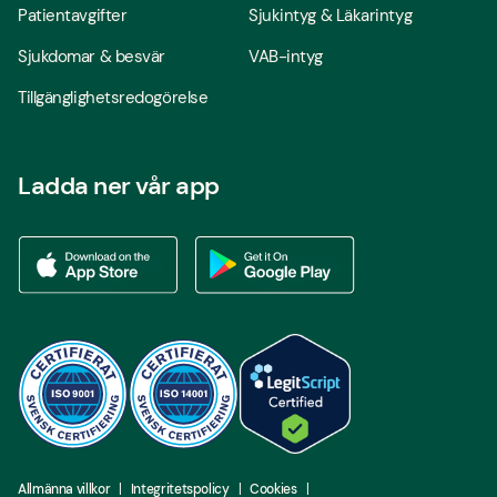
Patientavgifter
Sjukintyg & Läkarintyg
Sjukdomar & besvär
VAB-intyg
Tillgänglighetsredogörelse
Ladda ner vår app
Ladda ner vår app via App store
Ladda ner vår app via Google Play
Allmänna villkor
Integritetspolicy
Cookies