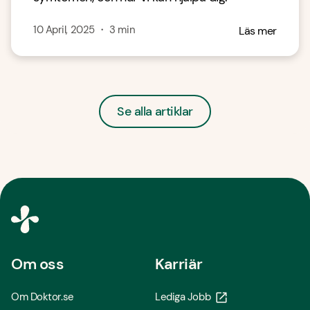
10 April, 2025
・
3
min
Läs mer
Se alla artiklar
Om oss
Karriär
Om Doktor.se
Lediga Jobb