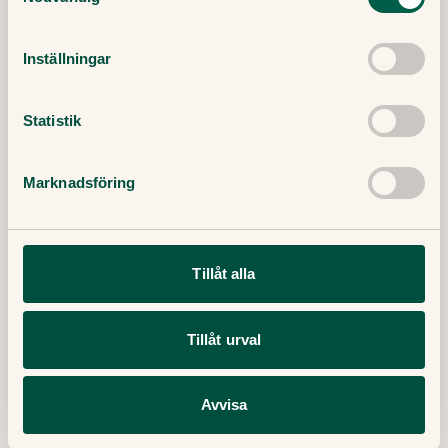
Inställningar
Statistik
Därför kan det vara svårt att gå ner
i vikt
Marknadsföring
Att gå ner i vikt är sällan så enkelt som att
bara bestämma sig. Allt fler förstår idag att
kroppsvikten påverkas av mycket mer än vilja
och disciplin. Filip Saxena är specialistläkare i
Tillåt alla
allmänmedicin på Doktor.se och svarar på
frågor om viktnedgång.
Tillåt urval
19 Maj, 2025
・
3
min
Läs mer
Avvisa