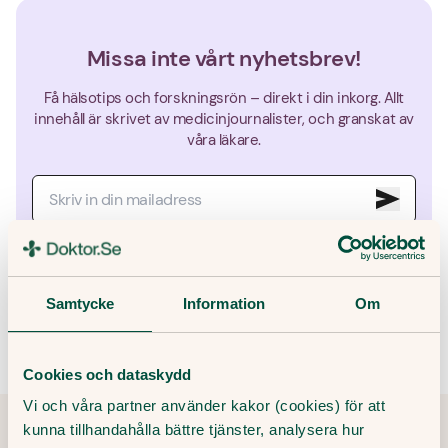
Missa inte vårt nyhetsbrev!
Få hälsotips och forskningsrön – direkt i din inkorg. Allt
innehåll är skrivet av medicinjournalister, och granskat av
våra läkare.
Genom att ange din e-post godkänner du våra villkor och
sekretesspolicy, samt att ta emot e-post som innehåller marknadsföring
från Doktor.se.
Samtycke
Information
Om
Cookies och dataskydd
Vi och våra partner använder kakor (cookies) för att
kunna tillhandahålla bättre tjänster, analysera hur