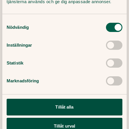
tjänsterna används och ge dig anpassade annonser.
Tipsa och dela artikeln
Kopiera länk
Samtyckesval
Nödvändig
Redaktör:
Ewa Lundborg
Medicinsk redaktör
Inställningar
Granskare:
Maria Björnesjö, barnmorska - Doktor.se
Statistik
Publicerat datum:
31 Januari, 2025
Marknadsföring
Senaste artiklar
Tillåt alla
Här finner du våra artiklar där vi skriver om det
senaste inom sjukvård, hälsa och medicin.
Tillåt urval