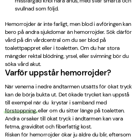
missfärgad knöl nära anus, med svår smärta och
svullnad som följd.
Hemorrojder är inte farligt, men blod i avföringen kan
bero på andra sjukdomar än hemorrojder. Sök därför
vård på din vårdcentral om du ser blod på
toalettpappret eller i toaletten. Om du har stora
mängder rektal blödning, yrsel, eller svimning bör du
söka vård akut.
Varför uppstår hemorrojder?
När venerna i nedre ändtarmen utsätts för ökat tryck
kan de börja bukta ut. Det ökade trycket kan uppstå
till exempel när du
krystar i samband med
förstoppning,
eller om du sitter länge på toaletten.
Andra orsaker till ökat tryck i ändtarmen kan vara
fetma, graviditet och fiberfattig kost.
Risken för hemorrojder ökar ju äldre du blir, eftersom