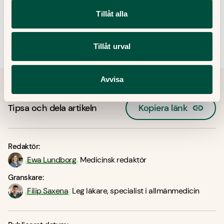
sekretesspolicy, samt att ta emot e-post som innehåller marknadsföring
från Doktor.se.
Tillåt alla
Tillåt urval
Avvisa
Tipsa och dela artikeln
Kopiera länk
Redaktör:
Ewa Lundborg
Medicinsk redaktör
Granskare:
Filip Saxena
Leg läkare, specialist i allmänmedicin