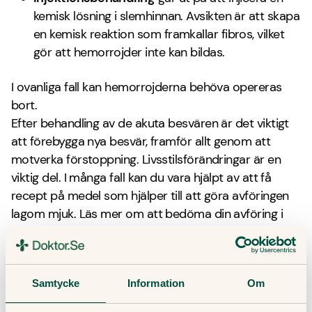
kemisk lösning i slemhinnan. Avsikten är att skapa
en kemisk reaktion som framkallar fibros, vilket
gör att hemorrojder inte kan bildas.
I ovanliga fall kan hemorrojderna behöva opereras
bort.
Efter behandling av de akuta besvären är det viktigt
att förebygga nya besvär, framför allt genom att
motverka förstoppning. Livsstilsförändringar är en
viktig del. I många fall kan du vara hjälpt av att få
recept på medel som hjälper till att göra avföringen
lagom mjuk. Läs mer om att bedöma din avföring i
vår artikel
"Vad säger din avföring om din hälsa?"
Du kan vända dig till oss på Doktor.se för att få råd
och hjälp vid förstoppning och problem med
Samtycke
Information
Om
hemorrojder.