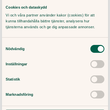
Få en läkarbedömning av symtomen
Cookies och dataskydd
Snabb hjälp via chatt, video eller röstsamtal. Öppet alla
Vi och våra partner använder kakor (cookies) för att
dagar.
kunna tillhandahålla bättre tjänster, analysera hur
Sök vård
tjänsterna används och ge dig anpassade annonser.
Samtyckesval
Nödvändig
Missa inte vårt nyhetsbrev!
Inställningar
Få hälsotips och forskningsrön – direkt i din inkorg. Allt
innehåll är skrivet av medicinjournalister, och granskat av
Statistik
våra läkare.
Marknadsföring
Genom att ange din e-post godkänner du våra villkor och