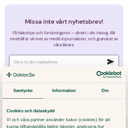
Missa inte vårt nyhetsbrev!
Få hälsotips och forskningsrön – direkt i din inkorg. Allt
innehåll är skrivet av medicinjournalister, och granskat av
våra läkare.
Genom att ange din e-post godkänner du våra villkor och
sekretesspolicy, samt att ta emot e-post som innehåller marknadsföring
från Doktor.se.
Samtycke
Information
Om
Cookies och dataskydd
Vi och våra partner använder kakor (cookies) för att
kunna tillhandahålla bättre tjänster, analysera hur