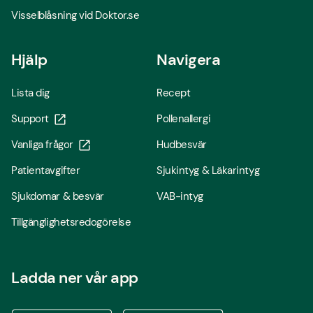
Visselblåsning vid Doktor.se
Hjälp
Navigera
Lista dig
Recept
Support
Pollenallergi
Vanliga frågor
Hudbesvär
Patientavgifter
Sjukintyg & Läkarintyg
Sjukdomar & besvär
VAB-intyg
Tillgänglighetsredogörelse
Ladda ner vår app