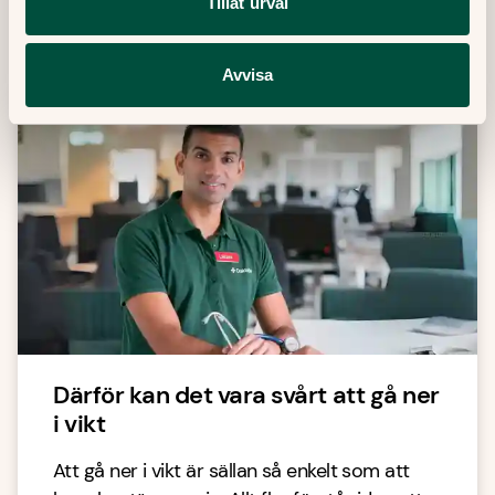
Tillåt urval
senaste inom sjukvård, hälsa och medicin.
Avvisa
Därför kan det vara svårt att gå ner
i vikt
Att gå ner i vikt är sällan så enkelt som att