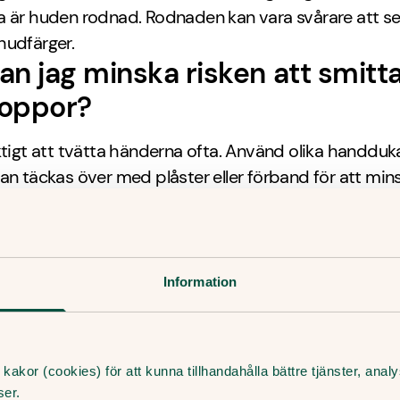
a är huden rodnad. Rodnaden kan vara svårare att s
hudfärger.
an jag minska risken att smitt
koppor?
ktigt att tvätta händerna ofta. Använd olika handduka
an täckas över med plåster eller förband för att mins
spridning.
ör jag söka vård för svinkoppo
er ditt barn får utslag som sprider sig över stora o
Information
de är smärtsamma, är det bra att kontakta vården fö
g. Svinkoppor behandlas ofta med antibiotika för a
 att infektionen sprids och för att påskynda
kakor (cookies) för att kunna tillhandahålla bättre tjänster, ana
rocessen. Du kan vända dig till oss på Doktor.se för a
ser.