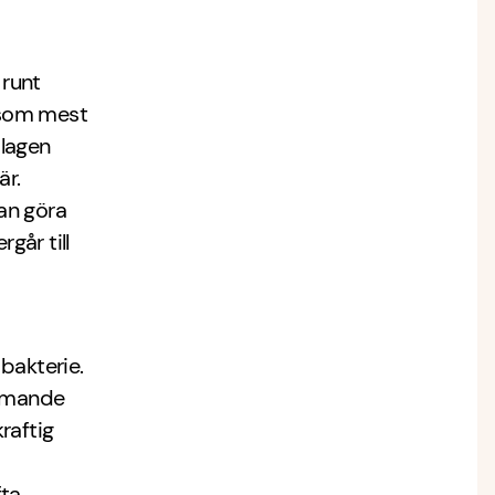
 runt
 som mest
slagen
är.
an göra
går till
bakterie.
ämmande
raftig
fta