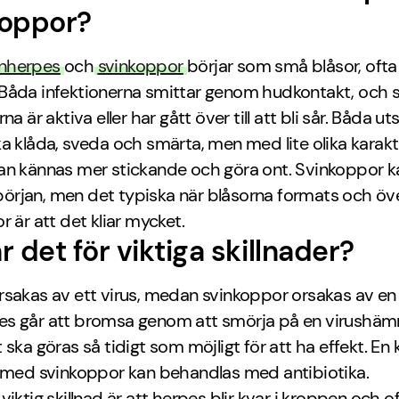
koppor?
nherpes
och
svinkoppor
börjar som små blåsor, ofta
Båda infektionerna smittar genom hudkontakt, och
na är aktiva eller har gått över till att bli sår. Båda ut
a klåda, sveda och smärta, men med lite olika karakt
an kännas mer stickande och göra ont. Svinkoppor k
i början, men det typiska när blåsorna formats och över
r är att det kliar mycket.
r det för viktiga skillnader?
sakas av ett virus, medan svinkoppor orsakas av en 
s går att bromsa genom att smörja på en virush
 ska göras så tidigt som möjligt för att ha effekt. En k
n med svinkoppor kan behandlas med antibiotika.
viktig skillnad är att herpes blir kvar i kroppen och o