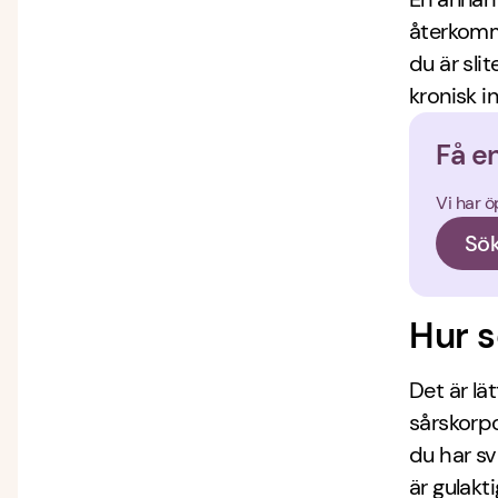
återkomme
du är sli
kronisk i
Få e
Vi har ö
Sök
Hur s
Det är lä
sårskorpo
du har s
är gulakt