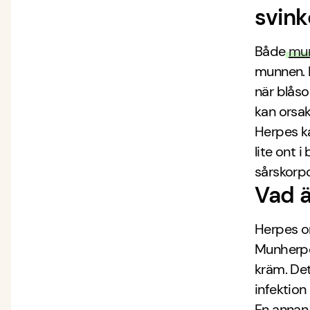
svin
Både
mu
munnen. 
när blåsor
kan orsak
Herpes k
lite ont 
sårskorpo
Vad ä
Herpes or
Munherpe
kräm. Det
infektio
En annan 