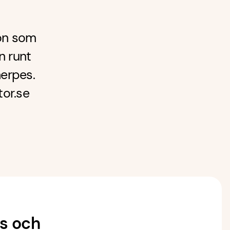
ion som
n runt
erpes.
tor.se
es och