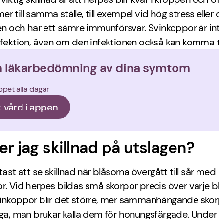
r till samma ställe, till exempel vid hög stress eller
ten och har ett sämre immunförsvar. Svinkoppor är in
nfektion, även om den infektionen också kan komma ti
n läkarbedömning av dina symtom
ppet alla dagar
 vård i appen
er jag skillnad på utslagen?
ttast att se skillnad när blåsorna övergått till sår med
r. Vid herpes bildas små skorpor precis över varje 
vinkoppor blir det större, mer sammanhängande sko
iga, man brukar kalla dem för honungsfärgade. Under