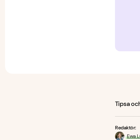
Tipsa och
Redaktör:
Ewa L