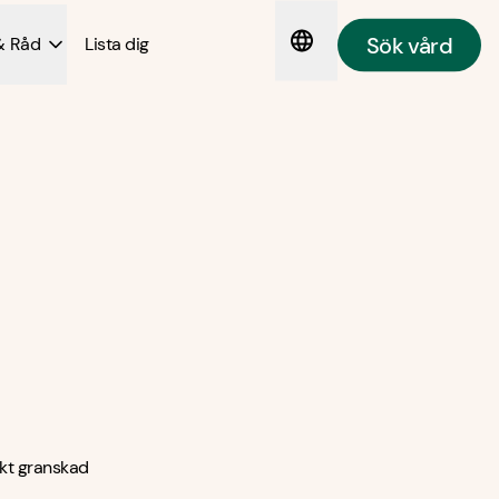
Sök vård
& Råd
Lista dig
kt granskad