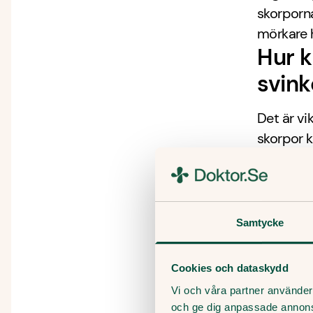
skorporn
mörkare 
Hur k
svin
Det är vi
skorpor k
för smitt
När b
Om du ell
Samtycke
eller om 
bedömnin
Cookies och dataskydd
förhindra
Vi och våra partner använder 
läkningsp
och ge dig anpassade annon