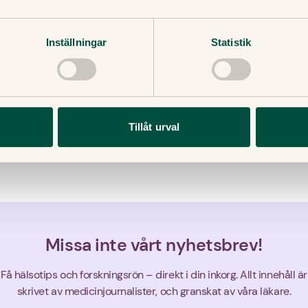
 rådgivning och eventuell behandling.
an barn med svinkoppor gå til
Inställningar
Statistik
örskolan?
 svinkoppor ska stanna hemma tills det inte komme
ler skorpor, och tills såren är läkta och har torkat in.
iotika ska det vara hemma de första två dagarna av
Tillåt urval
ngen.
Missa inte vårt nyhetsbrev!
Få hälsotips och forskningsrön – direkt i din inkorg. Allt innehåll är
skrivet av medicinjournalister, och granskat av våra läkare.