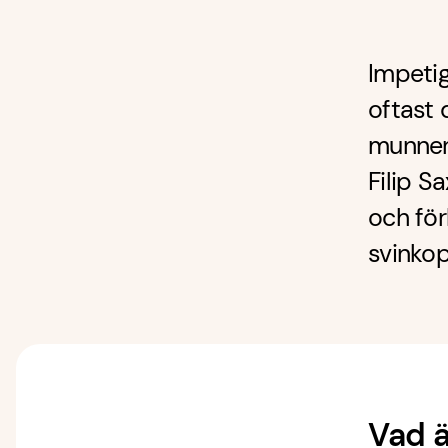
Impetig
oftast 
munnen
Filip S
och för
svinkop
Vad ä