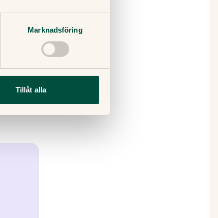
lbaka
Marknadsföring
r nya
 Om barnet
Tillåt alla