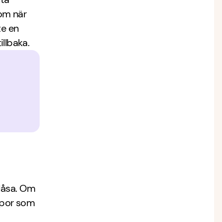
 om när
te en
llbaka.
blåsa. Om
rpor som