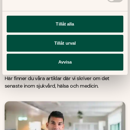
Granskare:
Filip Saxena
Leg läkare, specialist i allmänmedicin
Tillåt alla
Publicerat datum:
17 Mars, 2023
Tillåt urval
Avvisa
Senaste artiklar
Här finner du våra artiklar där vi skriver om det
senaste inom sjukvård, hälsa och medicin.