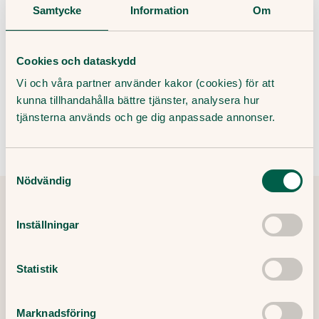
Samtycke
Information
Om
Cookies och dataskydd
Genom att ange din e-post godkänner du våra villkor och
Vi och våra partner använder kakor (cookies) för att
sekretesspolicy, samt att ta emot e-post som innehåller marknadsföring
från Doktor.se.
kunna tillhandahålla bättre tjänster, analysera hur
tjänsterna används och ge dig anpassade annonser.
Samtyckesval
Nödvändig
Inställningar
Tipsa och dela artikeln
Kopiera länk
Statistik
Redaktör:
Ewa Lundborg
Medicinsk redaktör
Marknadsföring