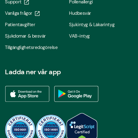
Support
Pollenallergi
Vanliga frågor
Hudbesvär
Patientavgifter
Sjukintyg & Läkarintyg
Sjukdomar & besvär
VAB-intyg
Tillgänglighetsredogörelse
Ladda ner vår app
Ladda ner vår app via App store
Ladda ner vår app via Google Play