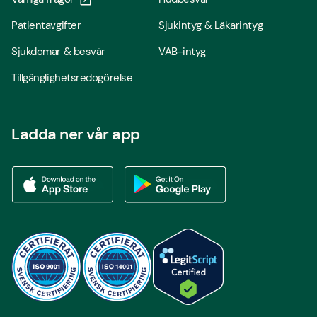
Patientavgifter
Sjukintyg & Läkarintyg
Sjukdomar & besvär
VAB-intyg
Tillgänglighetsredogörelse
Ladda ner vår app
Ladda ner vår app via App store
Ladda ner vår app via Google Play