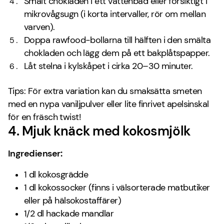
Smält chokladen i ett vattenbad eller försiktigt i
mikrovågsugn (i korta intervaller, rör om mellan
varven).
Doppa rawfood-bollarna till hälften i den smälta
chokladen och lägg dem på ett bakplåtspapper.
Låt stelna i kylskåpet i cirka 20–30 minuter.
Tips: För extra variation kan du smaksätta smeten
med en nypa vaniljpulver eller lite finrivet apelsinskal
för en fräsch twist!
4. Mjuk knäck med kokosmjölk
Ingredienser:
1 dl kokosgrädde
1 dl kokossocker (finns i välsorterade matbutiker
eller på hälsokostaffärer)
1/2 dl hackade mandlar