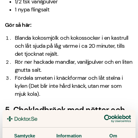
1/2 tsk vaniljpulver
1 nypa flingsalt
Gör så här:
Blanda kokosmjölk och kokossocker i en kastrull
och låt sjuda på låg värme i ca 20 minuter, tills
det tjocknat rejält.
Rör ner hackade mandlar, vaniljpulver och en liten
gnutta salt.
Fördela smeten i knäckformar och låt stelna i
kylen (Det blir inte hård knäck, utan mer som
mjuk kola).
5. Chokladbräck med nötter och
bär
Ingredienser:
Samtycke
Information
Om