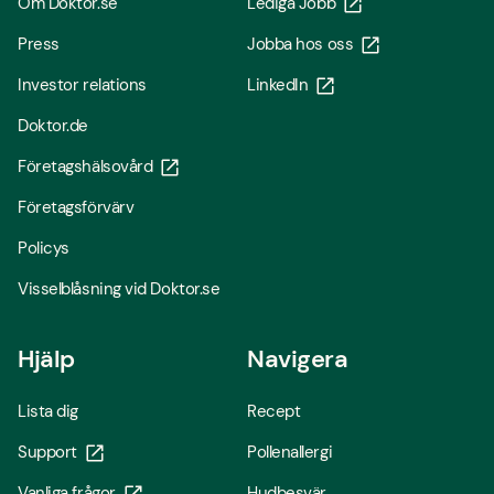
Om Doktor.se
Lediga Jobb
Press
Jobba hos oss
Investor relations
LinkedIn
Doktor.de
Företagshälsovård
Företagsförvärv
Policys
Visselblåsning vid Doktor.se
Hjälp
Navigera
Lista dig
Recept
Support
Pollenallergi
Vanliga frågor
Hudbesvär