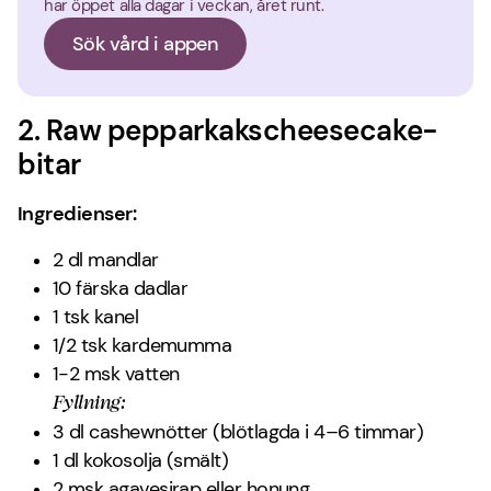
har öppet alla dagar i veckan, året runt.
Sök vård i appen
2. Raw pepparkakscheesecake-
bitar
Ingredienser:
2 dl mandlar
10 färska dadlar
1 tsk kanel
1/2 tsk kardemumma
1-2 msk vatten
Fyllning:
3 dl cashewnötter (blötlagda i 4–6 timmar)
1 dl kokosolja (smält)
2 msk agavesirap eller honung