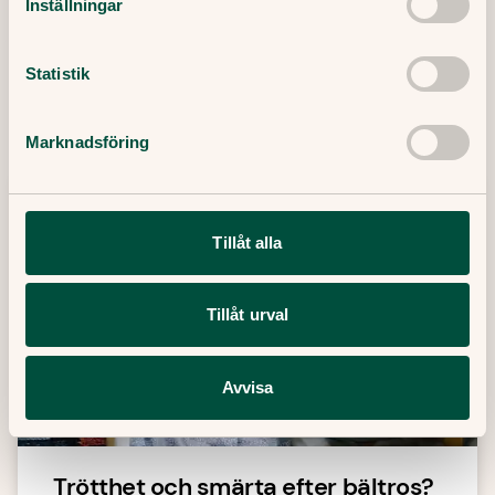
Inställningar
Fler artiklar om hudbesvär
Statistik
Här kan du läsa fler medicinskt granskade artiklar.
Marknadsföring
Tillåt alla
Tillåt urval
Avvisa
Trötthet och smärta efter bältros?