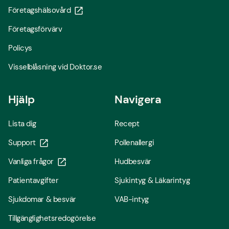
Företagshälsovård
Företagsförvärv
Policys
Visselblåsning vid Doktor.se
Hjälp
Navigera
Lista dig
Recept
Support
Pollenallergi
Vanliga frågor
Hudbesvär
Patientavgifter
Sjukintyg & Läkarintyg
Sjukdomar & besvär
VAB-intyg
Tillgänglighetsredogörelse