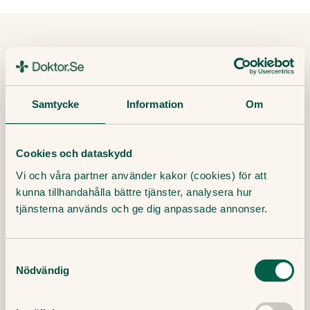
Tipsa och dela artikeln
Kopiera länk
Samtycke
Information
Om
Redaktör:
Ewa Lundborg
Medicinsk redaktör
Cookies och dataskydd
Granskare:
Vi och våra partner använder kakor (cookies) för att
Filip Saxena
Leg läkare, specialist i allmänmedicin
kunna tillhandahålla bättre tjänster, analysera hur
tjänsterna används och ge dig anpassade annonser.
Publicerat datum:
2 Juni, 2023
Samtyckesval
Senast granskad:
Nödvändig
2 Juni, 2023