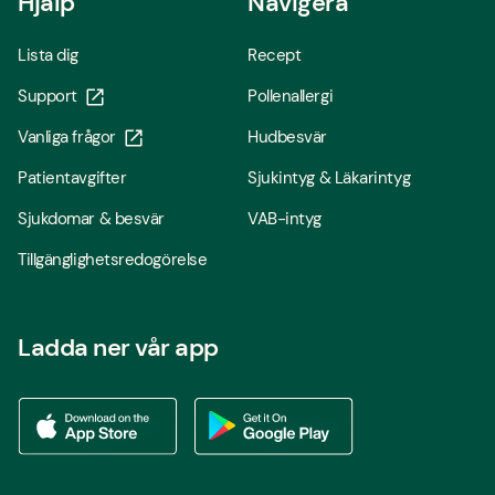
Hjälp
Navigera
Lista dig
Recept
Support
Pollenallergi
Vanliga frågor
Hudbesvär
Patientavgifter
Sjukintyg & Läkarintyg
Sjukdomar & besvär
VAB-intyg
Tillgänglighetsredogörelse
Ladda ner vår app
Ladda ner vår app via App store
Ladda ner vår app via Google Play