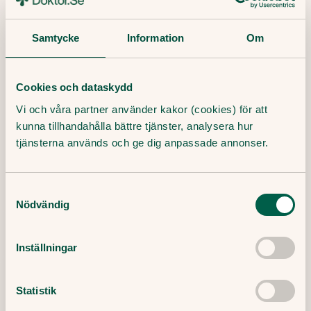
Pollen Season Trends (1973-2013) in Stockholm Area,
Sweden
Samtycke
Information
Om
Så lindrar du din pollenallergi - DN.se
Redaktör:
Cookies och dataskydd
Ewa Lundborg
Medicinsk redaktör
Vi och våra partner använder kakor (cookies) för att
Granskare:
kunna tillhandahålla bättre tjänster, analysera hur
Filip Saxena
Leg läkare, specialist i allmänmedicin
tjänsterna används och ge dig anpassade annonser.
Publicerat datum:
Samtyckesval
24 April, 2024
Nödvändig
Inställningar
Fler artiklar om pollen
Statistik