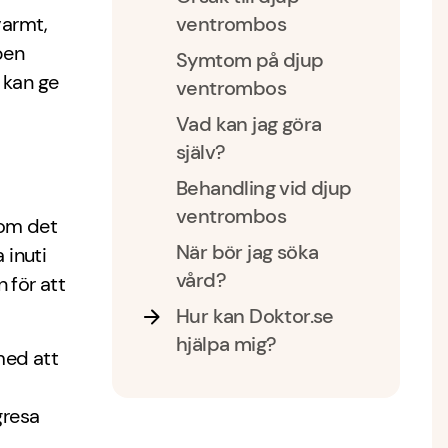
varmt,
ventrombos
pen
Symtom på djup
h kan ge
ventrombos
Vad kan jag göra
själv?
Behandling vid djup
ventrombos
som det
När bör jag söka
 inuti
vård?
 för att
Hur kan Doktor.se
hjälpa mig?
med att
gresa