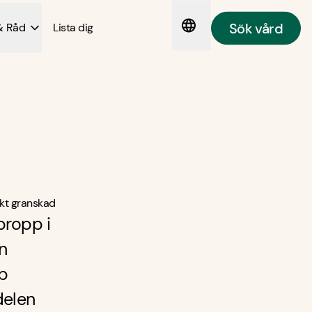
Sök vård
& Råd
Lista dig
kt granskad
propp i
n
up
delen