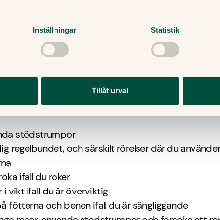
uls
st
Inställningar
Statistik
an jag göra själv?
sstänker att du har en djup ventrombos ska du gena
Tillåt urval
årdcentral, en jouröppen mottagning eller en akutmott
minska risken för att drabbas av en ventrombos kan
nda stödstrumpor
dig regelbundet, och särskilt rörelser där du använde
rna
röka ifall du röker
 i vikt ifall du är överviktig
på fötterna och benen ifall du är sängliggande
ånga resor, använda stödstrumpor och försöka att rö