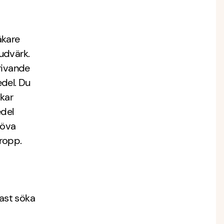
äkare
udvärk.
rivande
del. Du
kar
edel
höva
ropp.
ast söka