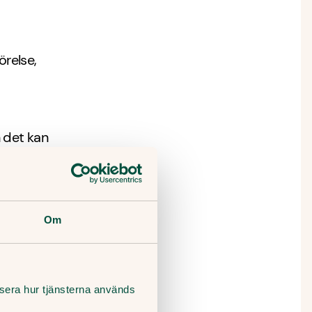
örelse,
 det kan
 som
gorna,
Om
ler hosta
lysera hur tjänsterna används