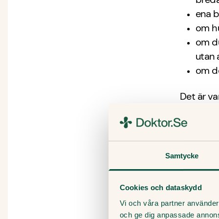
ena b
om h
om du
utan a
om de
Det är va
också ko
ovan.
I vissa f
där propp
Samtycke
lungembo
plöts
Cookies och dataskydd
plöts
Vi och våra partner använder 
och ge dig anpassade annon
host