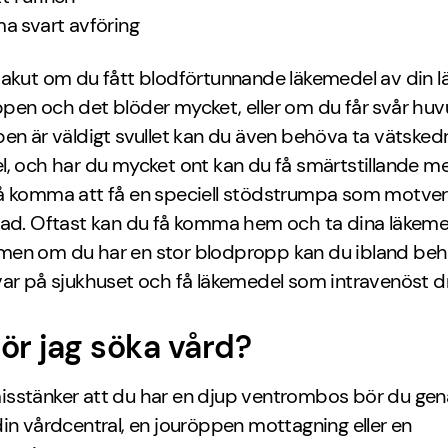
 svart avföring
akut om du fått blodförtunnande läkemedel av din l
pen och det blöder mycket, eller om du får svår huv
en är väldigt svullet kan du även behöva ta vätsked
, och har du mycket ont kan du få smärtstillande me
å komma att få en speciell stödstrumpa som motver
nad. Oftast kan du få komma hem och ta dina läkem
en om du har en stor blodpropp kan du ibland be
var på sjukhuset och få läkemedel som intravenöst d
ör jag söka vård?
sstänker att du har en djup ventrombos bör du gen
in vårdcentral, en jouröppen mottagning eller en