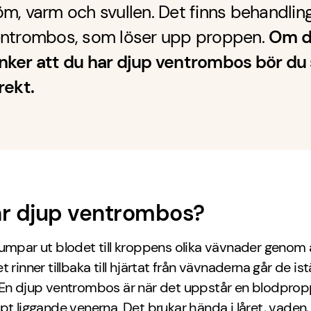
m, varm och svullen. Det finns behandling
entrombos, som löser upp proppen.
Om d
nker att du har djup ventrombos bör du
rekt.
är djup ventrombos?
mpar ut blodet till kroppens olika vävnader genom a
 rinner tillbaka till hjärtat från vävnaderna går de istä
 En djup ventrombos är när det uppstår en blodprop
pt liggande venerna. Det brukar hända i låret, vaden,