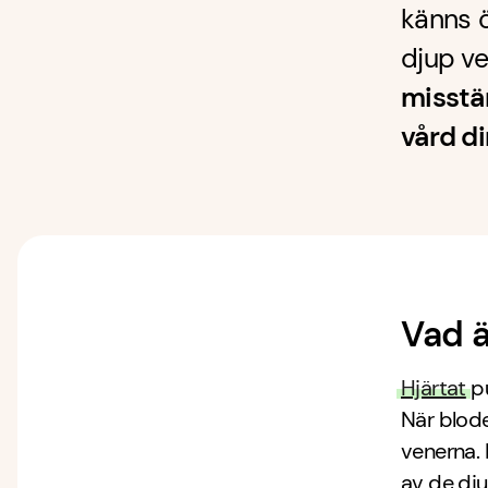
känns ö
djup v
misstä
vård di
Vad 
Hjärtat
pu
När blodet
venerna.
av de dju