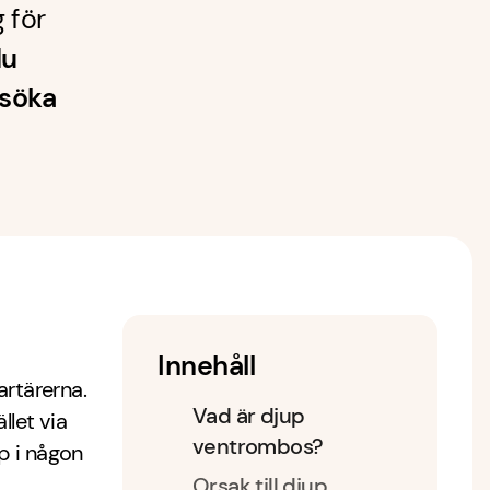
 för
u
 söka
Innehåll
rtärerna.
Vad är djup
llet via
ventrombos?
p i någon
Orsak till djup