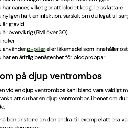
u har cancer, vilket gör att blodet koaguleras lättare
 nyligen haft en infektion, särskilt om du legat till sä
u är gravid
u är överviktig (BMI över 30)
u röker
u använder
p-piller
eller läkemedel som innehåller ös
u har en ärftlig benägenhet för blodproppar
om på djup ventrombos
 vid en djup ventrombos kan ibland vara väldigt mi
tänka att du har en djup ventrombos i benet om du 
de:
ena ben är större än den andra, till exempel att ena va
re än den andra