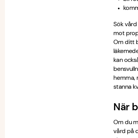
komma
Sök vård 
mot prop
Om ditt b
läkemedel
kan ocks
bensvull
hemma, m
stanna k
När b
Om du mi
vård på d