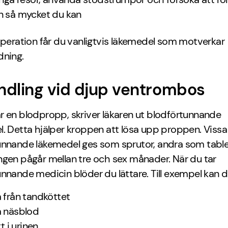
 så mycket du kan
operation får du vanligtvis läkemedel som motverkar
dning.
ndling vid djup ventrombos
 en blodpropp, skriver läkaren ut blodförtunnande
. Detta hjälper kroppen att lösa upp proppen. Vissa
unnande läkemedel ges som sprutor, andra som table
gen pågår mellan tre och sex månader. När du tar
nnande medicin blöder du lättare. Till exempel kan d
 från tandköttet
 näsblod
tt i urinen