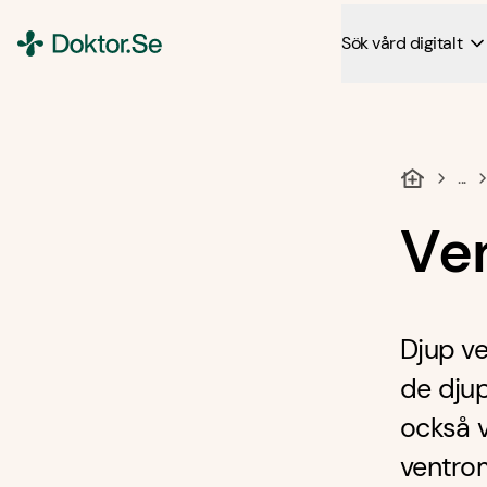
Sök vård digitalt
Doktor.se
...
Ve
Djup ve
de djup
också v
ventro