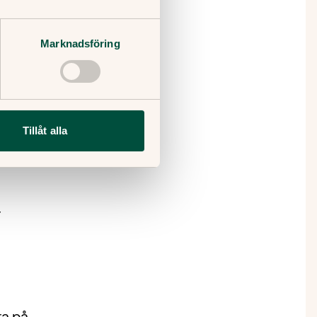
Marknadsföring
st ta dig
Tillåt alla
agning.
 du:
r
ra på