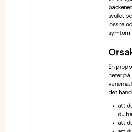
bäckenet,
svullet o
lossna oc
symtom s
Orsak
En propp 
heter på 
venerna. 
det hände
att d
du ha
att d
att d