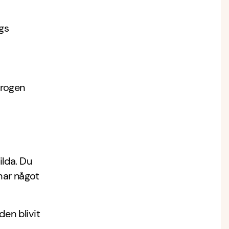
ngs
trogen
lda. Du
har något
den blivit