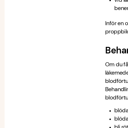
benen
Inför en 
proppbil
Beha
Om du får
läkemedel
blodfört
Behandlin
blodförtu
blöda
blöda
bli rö