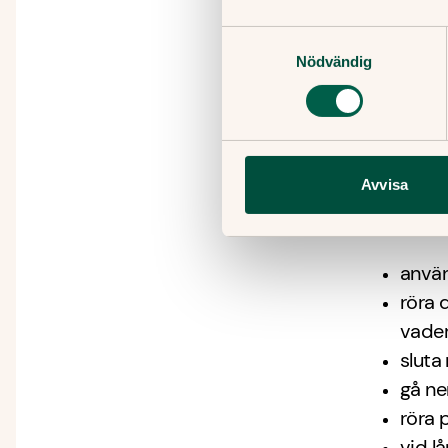
hög p
Samtyckesval
ånge
Nödvändig
Vad k
Om du mi
Avvisa
till en v
För att 
anvä
röra 
vade
sluta 
gå ner
röra 
vid l