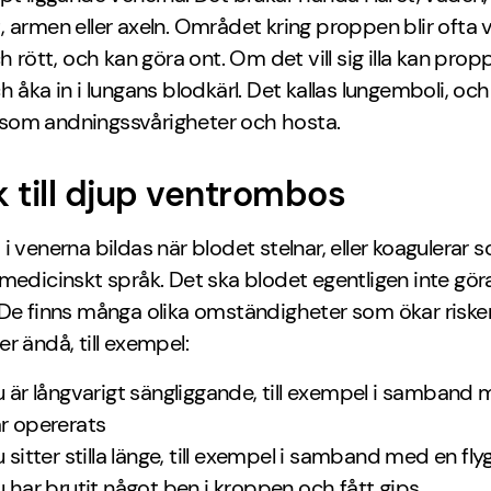
 armen eller axeln. Området kring proppen blir ofta 
ch rött, och kan göra ont. Om det vill sig illa kan prop
h åka in i lungans blodkärl. Det kallas lungemboli, oc
om andningssvårigheter och hosta.
 till djup ventrombos
i venerna bildas när blodet stelnar, eller koagulerar 
medicinskt språk. Det ska blodet egentligen inte göra
De finns många olika omständigheter som ökar risken
r ändå, till exempel:
u är långvarigt sängliggande, till exempel i samband 
r opererats
u sitter stilla länge, till exempel i samband med en fly
u har brutit något ben i kroppen och fått gips