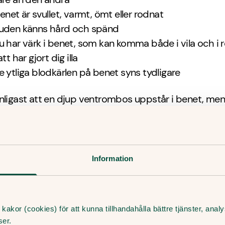
enet är svullet, varmt, ömt eller rodnat
uden känns hård och spänd
 har värk i benet, som kan komma både i vila och i r
tt har gjort dig illa
 ytliga blodkärlen på benet syns tydligare
nligast att en djup ventrombos uppstår i benet, men
mma i armen eller axeln. Symtomen är då desamma
all kan tromben lossna och åka med blodet upp till lun
en istället sätter sig i lungans blodkärl. Detta kallas
Information
li och kan ge följande symtom:
ligt ont i bröstet som förvärras vid djup inandning el
lig andfåddhet
kakor (cookies) för att kunna tillhandahålla bättre tjänster, ana
ser.
a