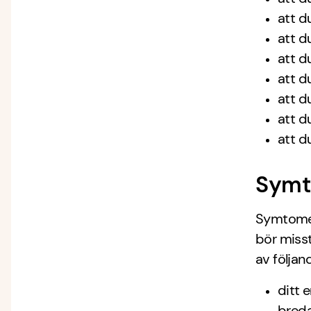
att d
att du
att d
att d
att d
att d
att d
Symt
Symtomen
bör miss
av följan
ditt 
breda