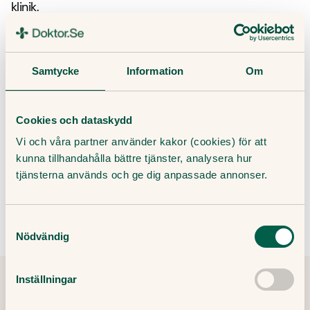
klinik.
Frågor och svar om celluliter
Samtycke
Information
Om
Vad är celluliter?
Cookies och dataskydd
Vi och våra partner använder kakor (cookies) för att
Varför får man celluliter?
kunna tillhandahålla bättre tjänster, analysera hur
tjänsterna används och ge dig anpassade annonser.
Hur behandlas celluliter?
Samtyckesval
Nödvändig
Inställningar