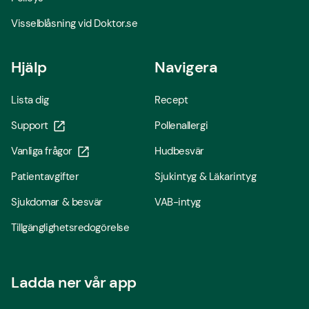
Visselblåsning vid Doktor.se
Hjälp
Navigera
Lista dig
Recept
Support
Pollenallergi
Vanliga frågor
Hudbesvär
Patientavgifter
Sjukintyg & Läkarintyg
Sjukdomar & besvär
VAB-intyg
Tillgänglighetsredogörelse
Ladda ner vår app