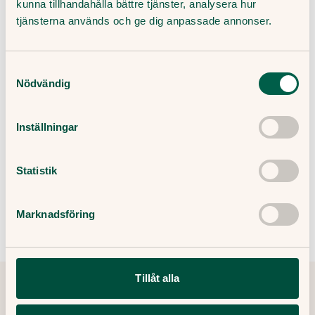
kunna tillhandahålla bättre tjänster, analysera hur
tjänsterna används och ge dig anpassade annonser.
Vad är proctalgia fugax?
Samtyckesval
Nödvändig
Vad har proctalgia fugax för orsak?
Inställningar
Hur kan proctalgia fugax lindras?
Statistik
Finns det någon koppling mellan proctalgia
fugax och stress?
Marknadsföring
Tillåt alla