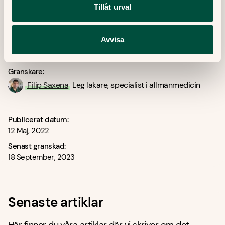
Tipsa och dela artikeln
Kopiera länk
Tillåt urval
Avvisa
Redaktör:
Ewa Lundborg
Medicinsk redaktör
Granskare:
Filip Saxena
Leg läkare, specialist i allmänmedicin
Publicerat datum:
12 Maj, 2022
Senast granskad:
18 September, 2023
Senaste artiklar