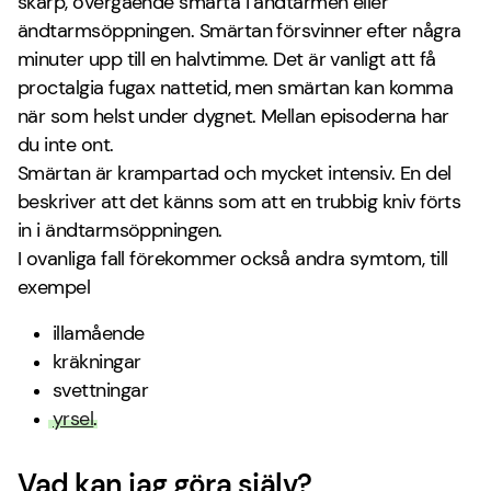
skarp, övergående smärta i ändtarmen eller
ändtarmsöppningen. Smärtan försvinner efter några
minuter upp till en halvtimme. Det är vanligt att få
proctalgia fugax nattetid, men smärtan kan komma
när som helst under dygnet. Mellan episoderna har
du inte ont.
Smärtan är krampartad och mycket intensiv. En del
beskriver att det känns som att en trubbig kniv förts
in i ändtarmsöppningen.
I ovanliga fall förekommer också andra symtom, till
exempel
illamående
kräkningar
svettningar
yrsel
.
Vad kan jag göra själv?