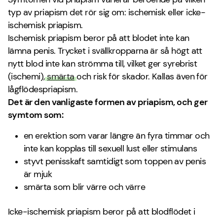
typ av priapism det rör sig om: ischemisk eller icke-
ischemisk priapism.
Ischemisk priapism beror på att blodet inte kan
lämna penis. Trycket i svällkropparna är så högt att
nytt blod inte kan strömma till, vilket ger syrebrist
(ischemi),
smärta
och risk för skador. Kallas även för
lågflödespriapism.
Det är den vanligaste formen av priapism, och ger
symtom som:
en erektion som varar längre än fyra timmar och
inte kan kopplas till sexuell lust eller stimulans
styvt penisskaft samtidigt som toppen av penis
är mjuk
smärta som blir värre och värre
Icke-ischemisk priapism beror på att blodflödet i