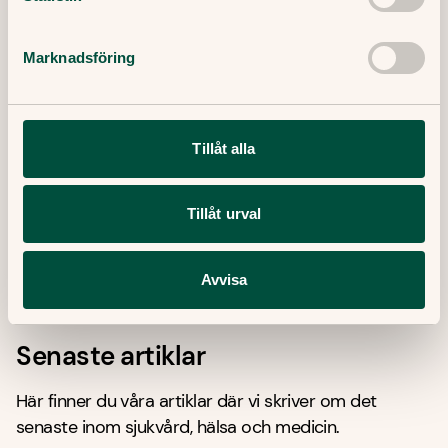
Redaktör:
Marknadsföring
Ewa Lundborg
Medicinsk redaktör
Granskare:
Filip Saxena
Leg läkare, specialist i allmänmedicin
Tillåt alla
Publicerat datum:
22 Mars, 2021
Tillåt urval
Senast granskad:
20 September, 2023
Avvisa
Senaste artiklar
Här finner du våra artiklar där vi skriver om det
senaste inom sjukvård, hälsa och medicin.