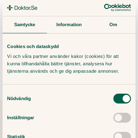
ischemisk priapism. Det är då viktigt att snabbt få
vård för att undvika skador, och rekommendationen
är att få behandling inom sex timmar.
Samtycke
Information
Om
Hur kan Doktor.se hjälpa mig?
Cookies och dataskydd
Om du har symtom på priapism ska du inte vända
Vi och våra partner använder kakor (cookies) för att
dig till oss utan det är ett akut tillstånd som bör
kunna tillhandahålla bättre tjänster, analysera hur
behandlas på sjukhus.
tjänsterna används och ge dig anpassade annonser.
Samtyckesval
Nödvändig
Inställningar
Tipsa och dela artikeln
Kopiera länk
Statistik