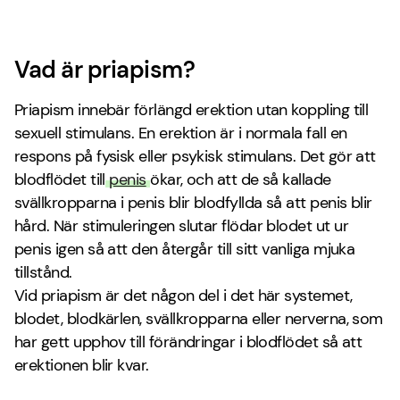
Vad är priapism?
Priapism innebär förlängd erektion utan koppling till
sexuell stimulans. En erektion är i normala fall en
respons på fysisk eller psykisk stimulans. Det gör att
blodflödet till
penis
ökar, och att de så kallade
svällkropparna i penis blir blodfyllda så att penis blir
hård. När stimuleringen slutar flödar blodet ut ur
penis igen så att den återgår till sitt vanliga mjuka
tillstånd.
Vid priapism är det någon del i det här systemet,
blodet, blodkärlen, svällkropparna eller nerverna, som
har gett upphov till förändringar i blodflödet så att
erektionen blir kvar.