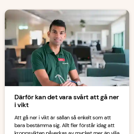
Därför kan det vara svårt att gå ner
i vikt
Att gå ner i vikt är sällan så enkelt som att
bara bestämma sig. Allt fler förstår idag att
kroppsvikten påverkas av mycket mer än vilja