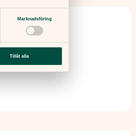
Marknadsföring
 Väljer ni att komma
Tillåt alla
 vi arbetar.