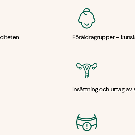
iditeten
Föräldragrupper – kuns
Insättning och uttag av s