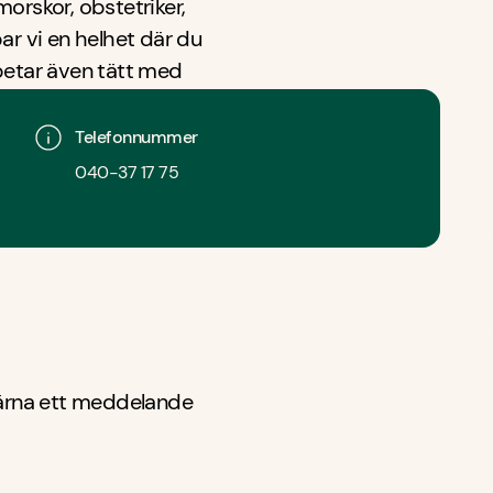
orskor, obstetriker,
ar vi en helhet där du
betar även tätt med
mlat och professionellt
ser.
Telefonnummer
040-37 17 75
gärna ett meddelande