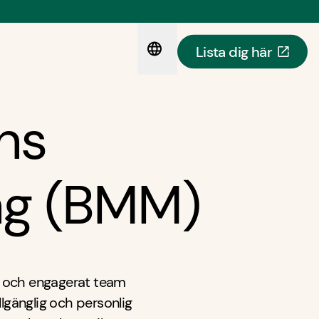
Lista dig här
ns
ng (BMM)
t och engagerat team
illgänglig och personlig