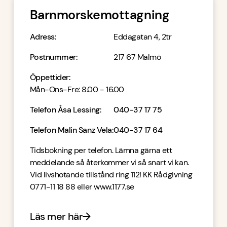
Barnmorskemottagning
Adress
:
Eddagatan 4, 2tr
Postnummer
:
217 67 Malmö
Öppettider
:
Mån-Ons-Fre: 8.00 - 16.00
Telefon Åsa Lessing
:
040-37 17 75
Telefon Malin Sanz Vela
:
040-37 17 64
Tidsbokning per telefon. Lämna gärna ett
meddelande så återkommer vi så snart vi kan.
Vid livshotande tillstånd ring 112! KK Rådgivning
0771-11 18 88 eller www.1177.se
Läs mer här