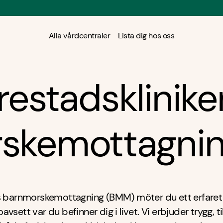
Alla vårdcentraler
Lista dig hos oss
restadsklinike
skemottagni
s barnmorskemottagning (BMM) möter du ett erfare
avsett var du befinner dig i livet. Vi erbjuder trygg, t