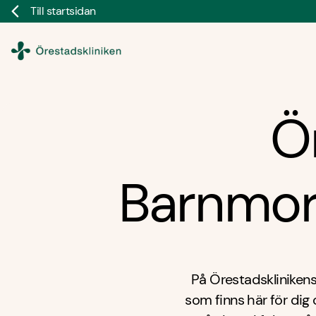
Till startsidan
Doktor.se
Ö
Barnmor
På Örestadskliniken
som finns här för dig o