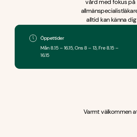
vård med fokus på b
allmänspecialistläkar
alltid kan känna d
BVC, fysioterapeuter, 
stö
Öppettider
Mån 8.15 – 16.15, Ons 8 – 13, Fre 8.15 –
16.15
Varmt välkommen att