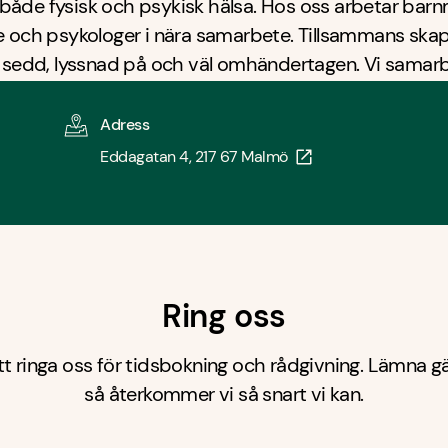
åde fysisk och psykisk hälsa. Hos oss arbetar barnm
e och psykologer i nära samarbete. Tillsammans skap
ig sedd, lyssnad på och väl omhändertagen. Vi samar
kiropraktorer och dietist, för att kunna ge dig ett sa
d utifrån dina behov. Trygg vård genom livets olika fa
Adress
Eddagatan 4, 217 67 Malmö
Ring oss
 ringa oss för tidsbokning och rådgivning. Lämna 
så återkommer vi så snart vi kan.