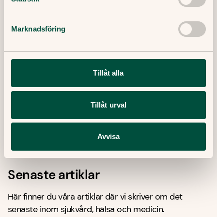
Tipsa och dela artikeln
Kopiera länk
Marknadsföring
Redaktör:
Ewa Lundborg
Medicinsk redaktör
Tillåt alla
Granskare:
Filip Saxena
Leg läkare, specialist i allmänmedicin
Tillåt urval
Publicerat datum:
9 Februari, 2023
Avvisa
Senaste artiklar
Här finner du våra artiklar där vi skriver om det
senaste inom sjukvård, hälsa och medicin.