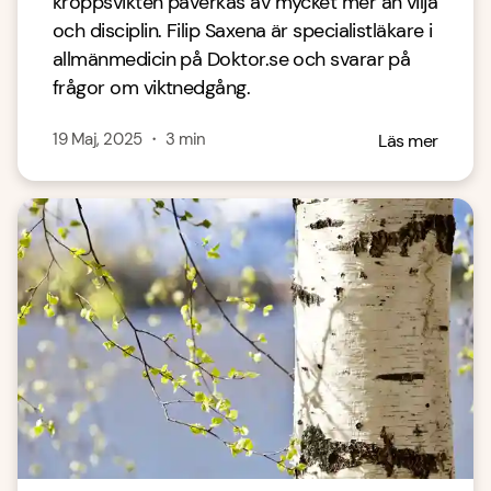
kroppsvikten påverkas av mycket mer än vilja
och disciplin. Filip Saxena är specialistläkare i
allmänmedicin på Doktor.se och svarar på
frågor om viktnedgång.
19 Maj, 2025
・
3
min
Läs mer