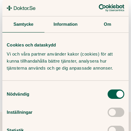
Missa inte vårt nyhetsbrev!
Samtycke
Information
Om
Få hälsotips och forskningsrön – direkt i din inkorg. Allt
innehåll är skrivet av medicinjournalister, och granskat av
våra läkare.
Cookies och dataskydd
Vi och våra partner använder kakor (cookies) för att
kunna tillhandahålla bättre tjänster, analysera hur
tjänsterna används och ge dig anpassade annonser.
Genom att ange din e-post godkänner du våra villkor och
sekretesspolicy, samt att ta emot e-post som innehåller marknadsföring
från Doktor.se.
Samtyckesval
Nödvändig
Inställningar
Statistik