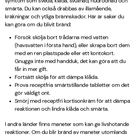
symtom som sveda, klåda, svullnad, hudrodnad och
smärta. Du kan också drabbas av illamående,
kräkningar och ytliga brännskador. Här är saker du
kan göra om du blivit bränd:
Försök skölja bort trådarna med vatten
(havsvatten i första hand), eller skrapa bort dem
med en ren plastspade eller ett kontokort.
Gnugga inte med handduk, det kan göra att du
får in mer gift.
Fortsätt skölja för att dämpa klåda.
Prova receptfria smärtstillande tabletter om det
gör väldigt ont.
Smörj med receptfri kortisonkräm för att dämpa
reaktionen och lindra klåda och smärta.
I andra länder finns maneter som kan ge livshotande
reaktioner. Om du blir bränd av maneter utomlands