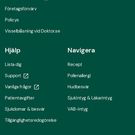
Företagsförvärv
Policys
Visselblåsning vid Doktor.se
Hjälp
Navigera
Lista dig
Recept
Support
Pollenallergi
Vanliga frågor
Hudbesvär
Patientavgifter
Sjukintyg & Läkarintyg
Sjukdomar & besvär
VAB-intyg
Tillgänglighetsredogörelse