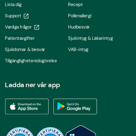
Lista dig
Recept
Support
Pollenallergi
Vanliga frågor
Hudbesvär
Patientavgifter
Sjukintyg & Läkarintyg
Sjukdomar & besvär
VAB-intyg
Tillgänglighetsredogörelse
Ladda ner vår app
Ladda ner vår app via App store
Ladda ner vår app via Google Play