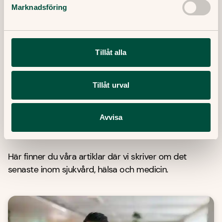
Redaktör:
Marknadsföring
Ewa Lundborg
Medicinsk redaktör
Granskare:
Filip Saxena
Leg läkare, specialist i allmänmedicin
Tillåt alla
Publicerat datum:
Tillåt urval
7 November, 2024
Avvisa
Senaste artiklar
Här finner du våra artiklar där vi skriver om det
senaste inom sjukvård, hälsa och medicin.