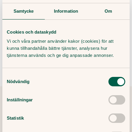
innehåll är skrivet av medicinjournalister, och granskat av
Samtycke
Information
Om
våra läkare.
Cookies och dataskydd
Vi och våra partner använder kakor (cookies) för att
Genom att ange din e-post godkänner du våra villkor och
kunna tillhandahålla bättre tjänster, analysera hur
sekretesspolicy, samt att ta emot e-post som innehåller marknadsföring
från Doktor.se.
tjänsterna används och ge dig anpassade annonser.
Samtyckesval
Nödvändig
Inställningar
Tipsa och dela artikeln
Kopiera länk
Statistik