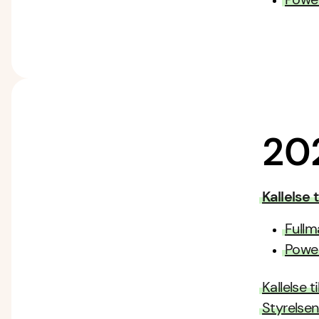
20
Kallelse
Fullm
Power
Kallelse 
Styrelsen