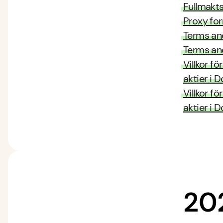
Fullmakt
Proxy fo
Terms an
Terms an
Villkor f
aktier i 
Villkor 
aktier i 
20