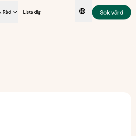
Sök vård
& Råd
Lista dig