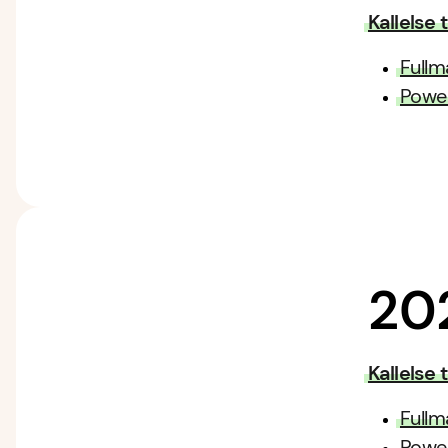
Kallelse
Fullm
Power
20
Kallelse
Fullm
Power