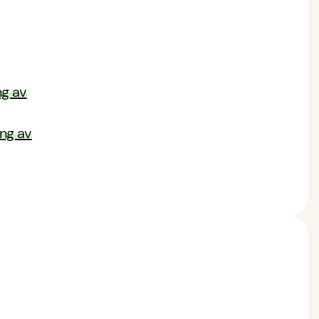
ng av
ng av