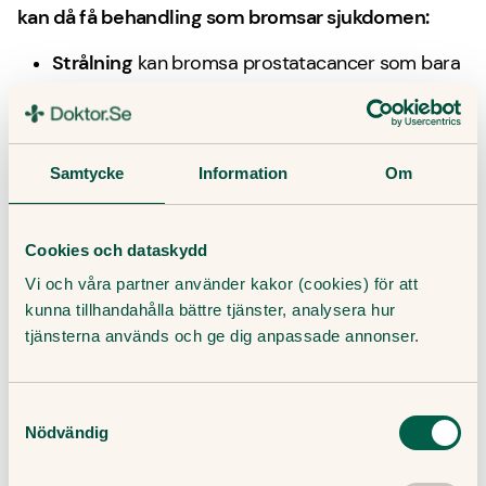
kan då få behandling som bromsar sjukdomen:
Strålning
kan bromsa prostatacancer som bara
spridit sig litegrann.
Hormonbehandling
gör att kroppen bildar
mindre testosteron eller att testosteronet i
Samtycke
Information
Om
kroppen får lägre effekt. Det hindrar cancern,
som är beroende av testosteron, från att växa.
Cookies och dataskydd
Hormonbehandling är ofta livslång. Ibland slutar
den fungera efter ett tag och du kan då få byta
Vi och våra partner använder kakor (cookies) för att
kunna tillhandahålla bättre tjänster, analysera hur
till en annan slags hormonbehandling, eller
tjänsterna används och ge dig anpassade annonser.
kombinera med annan behandling.
Testikeloperation
, där testiklarna tas bort, görs
Samtyckesval
ibland när det är viktigt att snabbt få bort
Nödvändig
testosteronet från kroppen.