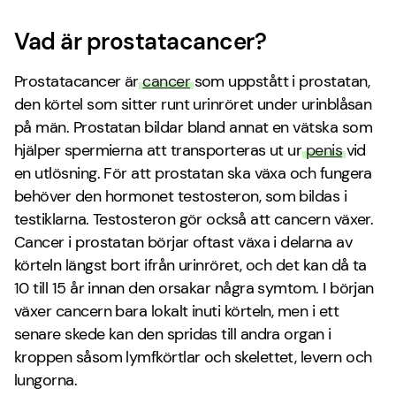
Vad är prostatacancer?
Prostatacancer är
cancer
som uppstått i prostatan,
den körtel som sitter runt urinröret under urinblåsan
på män. Prostatan bildar bland annat en vätska som
hjälper spermierna att transporteras ut ur
penis
vid
en utlösning. För att prostatan ska växa och fungera
behöver den hormonet testosteron, som bildas i
testiklarna. Testosteron gör också att cancern växer.
Cancer i prostatan börjar oftast växa i delarna av
körteln längst bort ifrån urinröret, och det kan då ta
10 till 15 år innan den orsakar några symtom. I början
växer cancern bara lokalt inuti körteln, men i ett
senare skede kan den spridas till andra organ i
kroppen såsom lymfkörtlar och skelettet, levern och
lungorna.