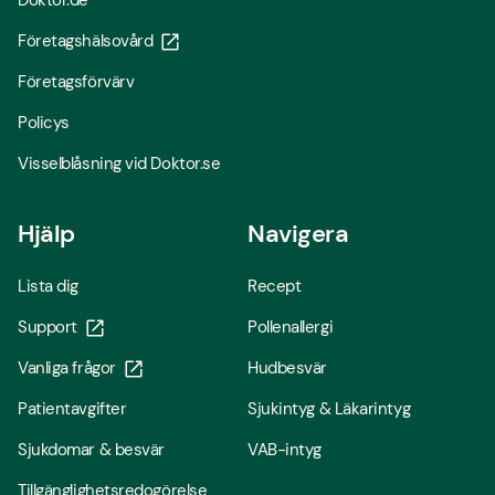
Doktor.de
Företagshälsovård
Företagsförvärv
Policys
Visselblåsning vid Doktor.se
Hjälp
Navigera
Lista dig
Recept
Support
Pollenallergi
Vanliga frågor
Hudbesvär
Patientavgifter
Sjukintyg & Läkarintyg
Sjukdomar & besvär
VAB-intyg
Tillgänglighetsredogörelse