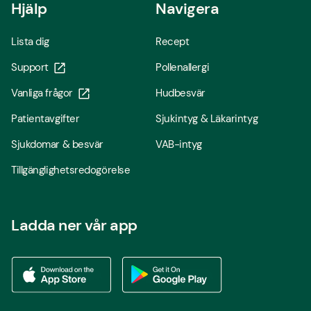
Hjälp
Navigera
Lista dig
Recept
Support
Pollenallergi
Vanliga frågor
Hudbesvär
Patientavgifter
Sjukintyg & Läkarintyg
Sjukdomar & besvär
VAB-intyg
Tillgänglighetsredogörelse
Ladda ner vår app
Ladda ner vår app via App store
Ladda ner vår app via Google Play