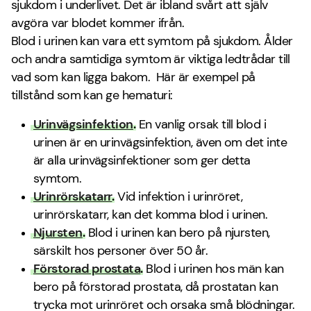
sjukdom i underlivet. Det är ibland svårt att själv
avgöra var blodet kommer ifrån.
Blod i urinen kan vara ett symtom på sjukdom. Ålder
och andra samtidiga symtom är viktiga ledtrådar till
vad som kan ligga bakom. Här är exempel på
tillstånd som kan ge hematuri:
Urinvägsinfektion
.
En vanlig orsak till blod i
urinen är en urinvägsinfektion, även om det inte
är alla urinvägsinfektioner som ger detta
symtom.
Urinrörskatarr
.
Vid infektion i urinröret,
urinrörskatarr, kan det komma blod i urinen.
Njursten
.
Blod i urinen kan bero på njursten,
särskilt hos personer över 50 år.
Förstorad prostata
.
Blod i urinen hos män kan
bero på förstorad prostata, då prostatan kan
trycka mot urinröret och orsaka små blödningar.