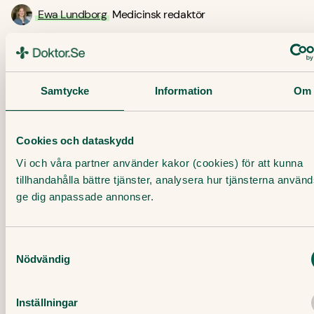
Ewa Lundborg
Medicinsk redaktör
Granskare:
Filip Saxena
Leg läkare, specialist i allmänmedicin
Samtycke
Information
Om
Publicerat datum:
20 November, 2020
Cookies och dataskydd
Senast granskad:
18 September, 2023
Vi och våra partner använder kakor (cookies) för att kunna
tillhandahålla bättre tjänster, analysera hur tjänsterna använ
ge dig anpassade annonser.
Senaste artiklar
Samtyckesval
Här finner du våra artiklar där vi skriver om det
Nödvändig
senaste inom sjukvård, hälsa och medicin.
Inställningar