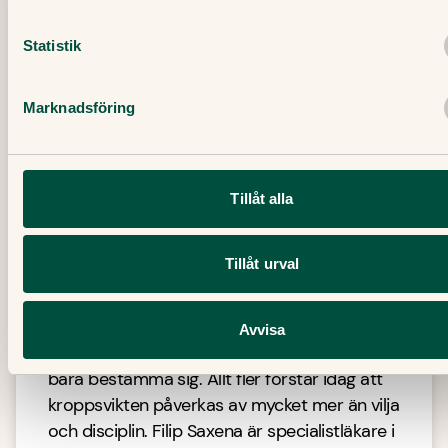
Statistik
Marknadsföring
Tillåt alla
Tillåt urval
Därför kan det vara svårt att gå ner
i vikt
Avvisa
Att gå ner i vikt är sällan så enkelt som att
bara bestämma sig. Allt fler förstår idag att
kroppsvikten påverkas av mycket mer än vilja
och disciplin. Filip Saxena är specialistläkare i