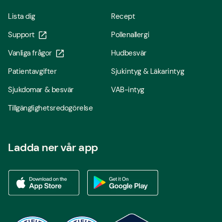
Lista dig
Recept
Support
Pollenallergi
Vanliga frågor
Hudbesvär
Patientavgifter
Sjukintyg & Läkarintyg
Sjukdomar & besvär
VAB-intyg
Tillgänglighetsredogörelse
Ladda ner vår app
Ladda ner vår app via App store
Ladda ner vår app via Google Play