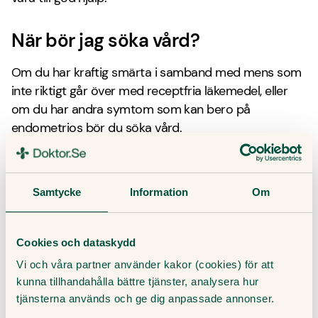
När bör jag söka vård?
Om du har kraftig smärta i samband med mens som
inte riktigt går över med receptfria läkemedel, eller
om du har andra symtom som kan bero på
endometrios bör du söka vård.
Hur kan Doktor.se hjälpa mig?
Samtycke
Information
Om
Vid misstanke om endometrios krävs fysisk
undersökning och utredning som görs av gynekolog.
Det kan vi i nuläget tyvärr inte hjälpa till med.
Cookies och dataskydd
Personer som har en diagnos kan få hjälp med
Vi och våra partner använder kakor (cookies) för att
behandling i form av psykoterapi för att hantera de
kunna tillhandahålla bättre tjänster, analysera hur
svårigheter sjukdomen kan ge.
Doktor.se
har
fysiska
tjänsterna används och ge dig anpassade annonser.
vårdcentraler
på flera orter.