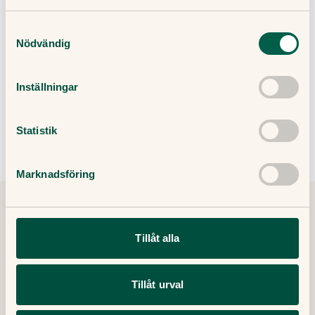
Samtyckesval
Nödvändig
Relaterade besvär:
Inställningar
Mensvärk
Äggledarinflammation
Smärta vid ägglossning
Ont i magen
Statistik
Marknadsföring
Tipsa och dela artikeln
Kopiera länk
Tillåt alla
Tillåt urval
Redaktör:
Ewa Lundborg
Medicinsk redaktör