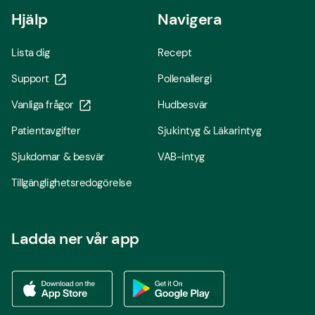
Hjälp
Navigera
Lista dig
Recept
Support
Pollenallergi
Vanliga frågor
Hudbesvär
Patientavgifter
Sjukintyg & Läkarintyg
Sjukdomar & besvär
VAB-intyg
Tillgänglighetsredogörelse
Ladda ner vår app
Ladda ner vår app via App store
Ladda ner vår app via Google Play