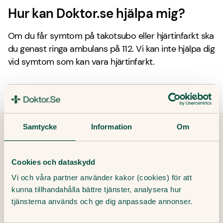
Hur kan Doktor.se hjälpa mig?
Om du får symtom på takotsubo eller hjärtinfarkt ska
du genast ringa ambulans på 112. Vi kan inte hjälpa dig
vid symtom som kan vara hjärtinfarkt.
Samtycke
Information
Om
Tipsa och dela artikeln
Kopiera länk
Cookies och dataskydd
Vi och våra partner använder kakor (cookies) för att
kunna tillhandahålla bättre tjänster, analysera hur
Redaktör:
tjänsterna används och ge dig anpassade annonser.
Ewa Lundborg
Medicinsk redaktör
Granskare: