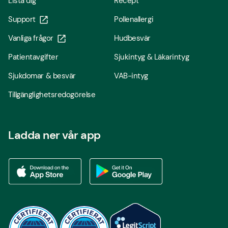
Lista dig
Recept
Support
Pollenallergi
Vanliga frågor
Hudbesvär
Patientavgifter
Sjukintyg & Läkarintyg
Sjukdomar & besvär
VAB-intyg
Tillgänglighetsredogörelse
Ladda ner vår app
Ladda ner vår app via App store
Ladda ner vår app via Google Play