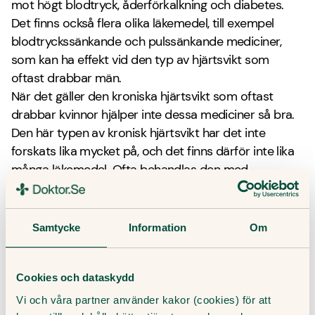
mot högt blodtryck, åderförkalkning och diabetes.
Det finns också flera olika läkemedel, till exempel
blodtryckssänkande och pulssänkande mediciner,
som kan ha effekt vid den typ av hjärtsvikt som
oftast drabbar män.
När det gäller den kroniska hjärtsvikt som oftast
drabbar kvinnor hjälper inte dessa mediciner så bra.
Den här typen av kronisk hjärtsvikt har det inte
forskats lika mycket på, och det finns därför inte lika
många läkemedel. Ofta behandlas den med
kärlvidgande läkemedel.
Vid kronisk hjärtsvikt ges ofta behandling mot de
symtom som hjärtsvikten ger upphov till. Det är till
Samtycke
Information
Om
exempel vanligt att få vätskedrivande medel för att
svullnaden i benen ska gå ner.
Cookies och dataskydd
När bör jag söka vård?
Vi och våra partner använder kakor (cookies) för att