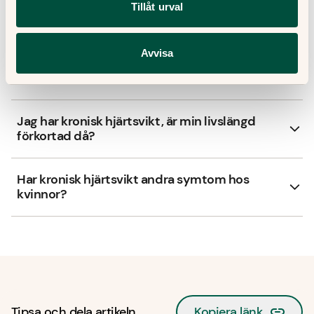
Tillåt urval
Frågor och svar om kronisk
hjärtsvikt
Avvisa
Några frågor och svar kring kronisk hjärtsvikt.
Jag har kronisk hjärtsvikt, är min livslängd
förkortad då?
Har kronisk hjärtsvikt andra symtom hos
kvinnor?
Tipsa och dela artikeln
Kopiera länk