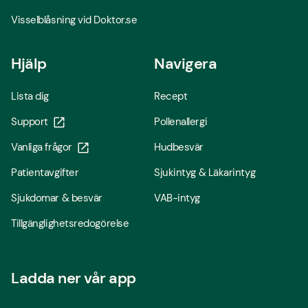
Visselblåsning vid Doktor.se
Hjälp
Navigera
Lista dig
Recept
Support
Pollenallergi
Vanliga frågor
Hudbesvär
Patientavgifter
Sjukintyg & Läkarintyg
Sjukdomar & besvär
VAB-intyg
Tillgänglighetsredogörelse
Ladda ner vår app