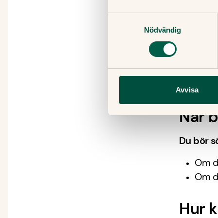
Behan
Samtyckesval
Hälsenebe
Nödvändig
skadan är
träningsp
I sällsyn
fysiotera
Avvisa
När b
Du bör s
Om di
Om du
Hur k