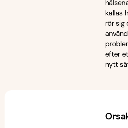
hälsena
kallas 
rör sig
används
proble
efter e
nytt sä
Orsak