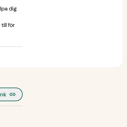
lpa dig
ill för
änk