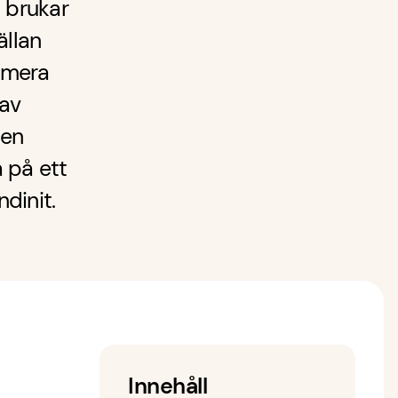
 brukar
ällan
umera
 av
gen
a på ett
ndinit.
Innehåll