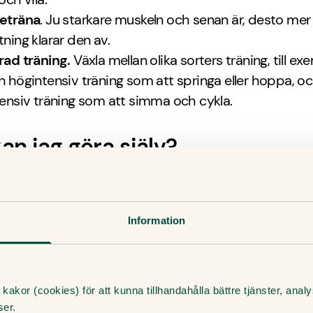
eträna
. Ju starkare muskeln och senan är, desto mer
tning klarar den av.
rad träning.
Växla mellan olika sorters träning, till ex
n högintensiv träning som att springa eller hoppa, o
tensiv träning som att simma och cykla.
an jag göra själv?
indra besvären genom att:
hälsenan, och vänta med träning tills besvären har gåt
Information
da bra skor och överväga att ha ett inlägg under häle
ta hälsenan
ceptfria värktabletter mot smärtan
kakor (cookies) för att kunna tillhandahålla bättre tjänster, ana
ser.