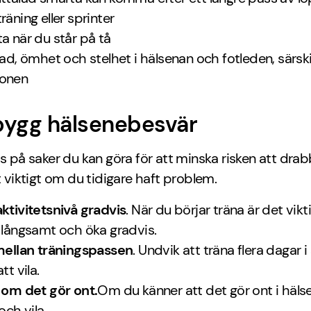
räning eller sprinter
a när du står på tå
nad, ömhet och stelhet i hälsenan och fotleden, särski
onen
bygg hälsenebesvär
ps på saker du kan göra för att minska risken att dra
lt viktigt om du tidigare haft problem.
ktivitetsnivå gradvis
. När du börjar träna är det vikt
 långsamt och öka gradvis.
mellan träningspassen
. Undvik att träna flera dagar i
tt vila.
 om det gör ont.
Om du känner att det gör ont i häls
och vila.