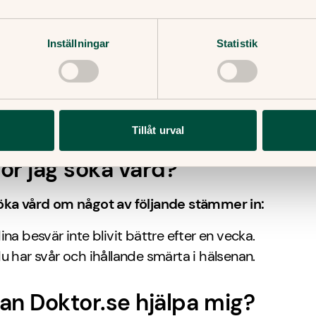
dling vid hälsenebesvär
svär går sällan över av sig själv. Smärtan kan minsk
Inställningar
Statistik
 fortfarande kvar. Du kan få hjälp med styrketräning
lanering av en fysioterapeut.
ta fall kan besvären vara så svåra att de inte går över
pi. Då kan du behöva en operation.
Tillåt urval
ör jag söka vård?
öka vård om något av följande stämmer in:
na besvär inte blivit bättre efter en vecka.
 har svår och ihållande smärta i hälsenan.
an Doktor.se hjälpa mig?