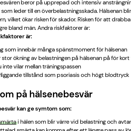
esvären beror på upprepad och intensiv ansträngni
 som leder till en överbelastningsskada. Hälsenan bli
n, vilket ökar risken för skador. Risken för att drabba
re bland män. Andra riskfaktorer är:
kfaktorer är:
ng som innebär många spänstmoment för hälsenan
r stor ökning av belastningen på hälsenan på för kort 
u inte vilar mellan träningspassen
liggande tillstånd som psoriasis och högt blodtryck
om på hälsenebesvär
besvär kan ge symtom som:
smärta
i hälen som blir värre vid belastning och avtar 
ttalad smärta kan komma efter ett längre pass av lö