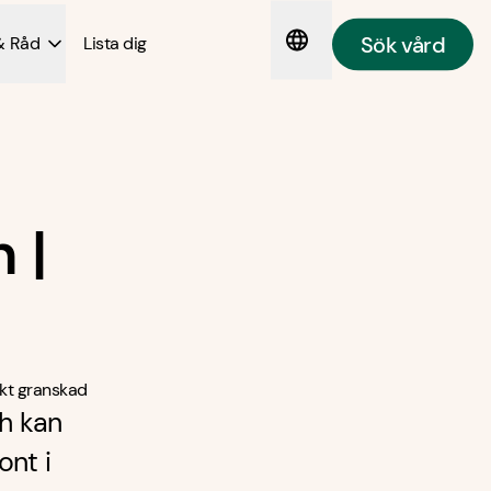
Sök vård
& Råd
Lista dig
 |
kt granskad
ch kan
ont i