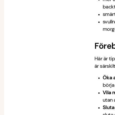
backt
smärt
svull
morg
Före
Här är ti
är särski
Öka a
börja
Vila 
utan a
Sluta
sluta 