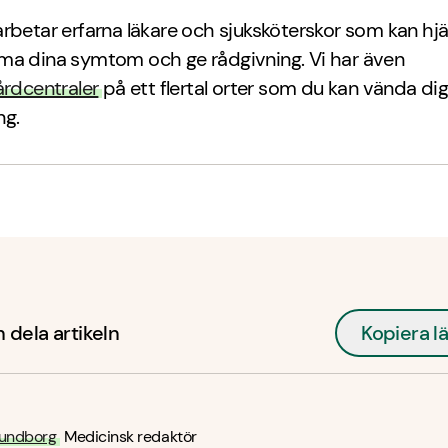
rbetar erfarna läkare och sjuksköterskor som kan hjä
ma dina symtom och ge rådgivning. Vi har även
årdcentraler
på ett flertal orter som du kan vända dig t
ng.
 dela artikeln
Kopiera l
undborg
Medicinsk redaktör