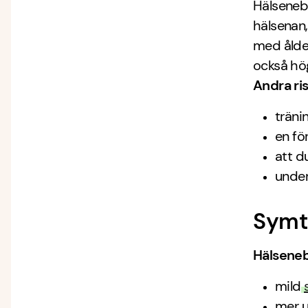
Hälseneb
hälsenan,
med ålder
också hög
Andra ris
träni
en fö
att d
under
Symt
Hälsene
mild
mer u