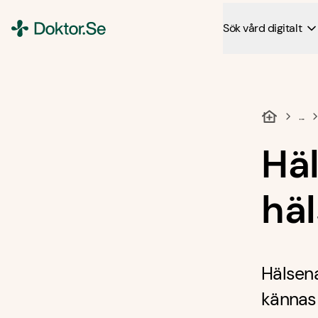
Sök vård digitalt
Doktor.se
...
Hä
hä
Hälsena
kännas 