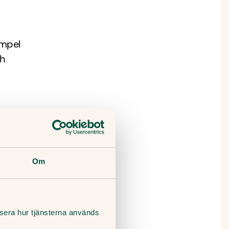
empel
ch
t över
Om
n för att
lysera hur tjänsterna används