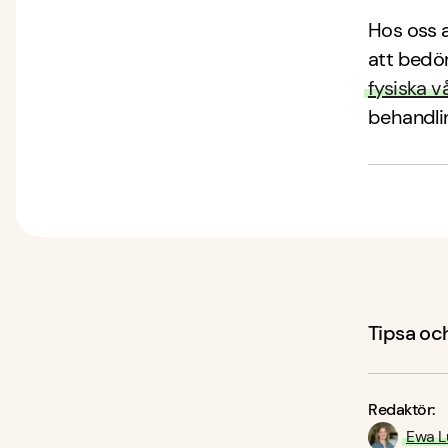
Hos oss a
att bedö
fysiska v
behandli
Tipsa och
Redaktör:
Ewa L