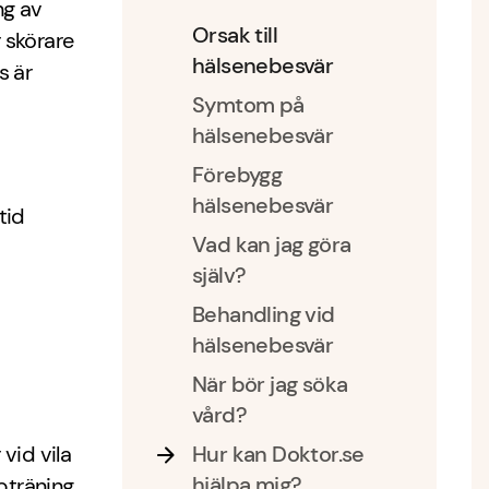
ng av
Orsak till
r skörare
hälsenebesvär
s är
Symtom på
hälsenebesvär
Förebygg
hälsenebesvär
tid
Vad kan jag göra
själv?
Behandling vid
hälsenebesvär
När bör jag söka
vård?
vid vila
Hur kan Doktor.se
hjälpa mig?
pträning,