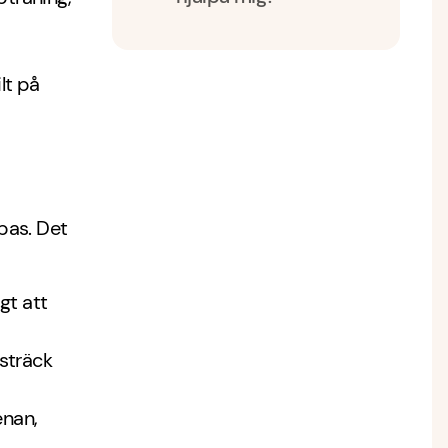
lt på
bbas. Det
igt att
 sträck
enan,