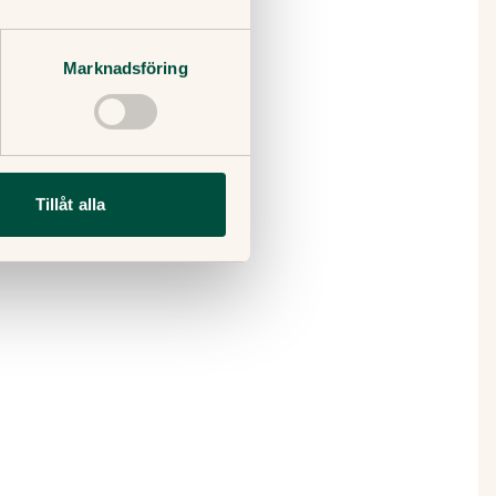
a, men
Marknadsföring
 och
 med
Tillåt alla