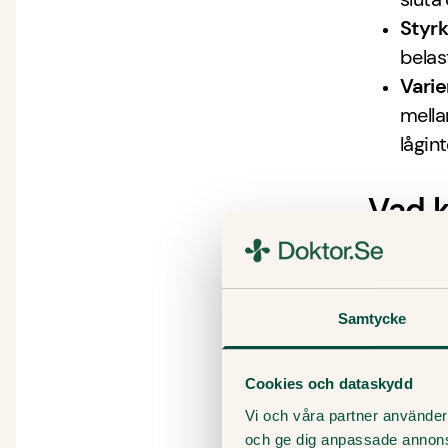
Styrk
belas
Varie
mella
lågin
Vad k
Du kan l
vila 
Samtycke
använ
avlas
Cookies och dataskydd
ta re
Vi och våra partner använder 
och ge dig anpassade annon