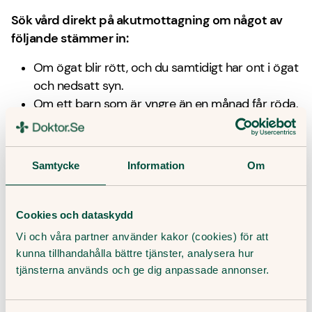
Sök vård direkt på akutmottagning om något av
följande stämmer in:
Om ögat blir rött, och du samtidigt har ont i ögat
och nedsatt syn.
Om ett barn som är yngre än en månad får röda,
svullna och variga ögon eller blåsor runt ögonen.
Om du har fått in något frätande i ögat.
Samtycke
Information
Om
Hur kan Doktor.se hjälpa mig?
Vi kan hjälpa dig att bedöma dina symtom och ge
Cookies och dataskydd
rådgivning. Om vi bedömer att det behövs kan vi
Vi och våra partner använder kakor (cookies) för att
hänvisa dig vidare till ögonspecialist.
Doktor.se
har
kunna tillhandahålla bättre tjänster, analysera hur
också fysiska
vårdcentraler
på ett flertal orter som
tjänsterna används och ge dig anpassade annonser.
du kan vända dig till.