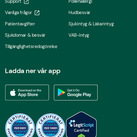
Support
Pollenallergi
Vanliga frågor
Hudbesvär
Patientavgifter
Sjukintyg & Läkarintyg
Sjukdomar & besvär
VAB-intyg
Tillgänglighetsredogörelse
Ladda ner vår app
Ladda ner vår app via App store
Ladda ner vår app via Google Play